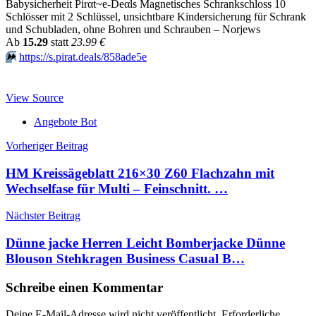
Babysicherheit Pirαt~е-Dеαls Magnetisches Schrankschloss 10
Schlösser mit 2 Schlüssel, unsichtbare Kindersicherung für Schrank
und Schubladen, ohne Bohren und Schrauben – Norjews
Аb
15.29
statt
23.99 €
⏩️
https://s.pirat.deals/858ade5e
View Source
Angebote Bot
Beitragsnavigation
Vorheriger Beitrag
HM Kreissägeblatt 216×30 Z60 Flachzahn mit
Wechselfase für Multi – Feinschnitt. …
Nächster Beitrag
Dünne jacke Herren Leicht Bomberjacke Dünne
Blouson Stehkragen Business Casual B…
Schreibe einen Kommentar
Deine E-Mail-Adresse wird nicht veröffentlicht.
Erforderliche