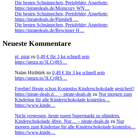
Die besten Schnäppchen, Preisfehler, Angebote:
https://piratedeals.de/Momcozy WN…
Die besten Schnäppchen, Preisfehler, Angebote:
https://piratedeals.de/Pipishell …
Die besten Schnäppchen, Preisfehler, Angebote:
https://piratedeals.de/Bewinner H…
Neueste Kommentare
pl_pirat
zu
0,49 € für 3 kg schnell sein
https://amzn.to/3LCrjRS…
Nalan Hizlitürk
zu
0,49 € für 3 kg schnell sein
https://amzn.to/3LCrjRS…
Freebie! Heute schon Kostenlos Kinderschokolade gesichert?
https://pirate-deals.d… – pirate-deals.de
zu
Nur morgen zum
Kindertag für alle Kinderschokolade kostenlos…
https://www.kinde…
Nicht vergessen, heute euren Supermarkt zu plündern.
Kinderschokolade 4free. Nur… – pirate-deals.de
zu
Nur
morgen zum Kindertag für alle Kinderschokolade kostenlos…
https://www.kinde…