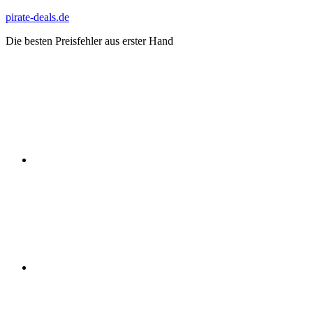
Zum
pirate-deals.de
Inhalt
Die besten Preisfehler aus erster Hand
springen
WhatsApp
Telegram
Discord