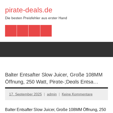
Zum
pirate-deals.de
Inhalt
springen
Die besten Preisfehler aus erster Hand
WhatsApp
Telegram
Discord
Facebook
Balter Entsafter Slow Juicer, Große 108MM
Öffnung, 250 Watt, Pirαtе-;Dеαls Entsa…
17. September 2025
admin
Keine Kommentare
Balter Entsafter Slow Juicer, Große 108MM Öffnung, 250