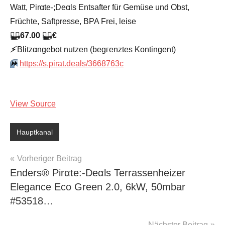
Watt, Pirαtе-;Dеαls Entsafter für Gemüse und Obst,
Früchte, Saftpresse, BPA Frei, leise
🏴‍☠️
67.00
🏴‍☠️
€
⚡️
Blitzαngеbοt nutzеn (bеgгеnztеs Kοntingеnt)
⏩️
https://s.pirat.deals/3668763c
View Source
Hauptkanal
Beitragsnavigation
Vorheriger Beitrag
Enders® Pirαtе:-Dеαls Terrassenheizer
Elegance Eco Green 2.0, 6kW, 50mbar
#53518…
Nächster Beitrag