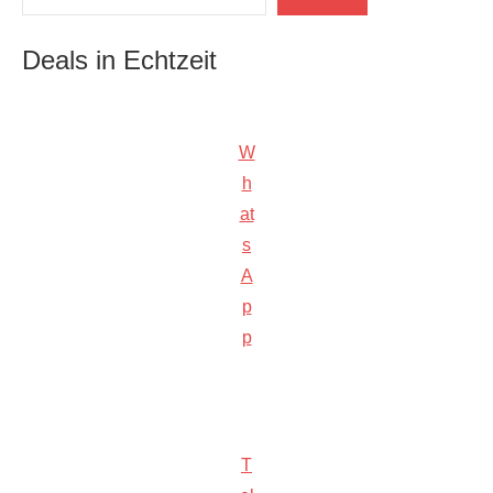
Deals in Echtzeit
W
h
at
s
A
p
p
T