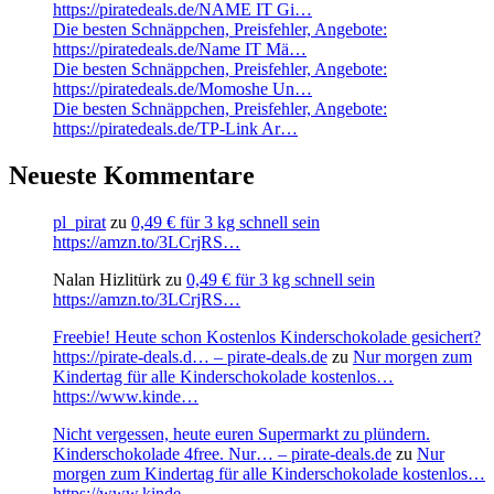
https://piratedeals.de/NAME IT Gi…
Die besten Schnäppchen, Preisfehler, Angebote:
https://piratedeals.de/Name IT Mä…
Die besten Schnäppchen, Preisfehler, Angebote:
https://piratedeals.de/Momoshe Un…
Die besten Schnäppchen, Preisfehler, Angebote:
https://piratedeals.de/TP-Link Ar…
Neueste Kommentare
pl_pirat
zu
0,49 € für 3 kg schnell sein
https://amzn.to/3LCrjRS…
Nalan Hizlitürk
zu
0,49 € für 3 kg schnell sein
https://amzn.to/3LCrjRS…
Freebie! Heute schon Kostenlos Kinderschokolade gesichert?
https://pirate-deals.d… – pirate-deals.de
zu
Nur morgen zum
Kindertag für alle Kinderschokolade kostenlos…
https://www.kinde…
Nicht vergessen, heute euren Supermarkt zu plündern.
Kinderschokolade 4free. Nur… – pirate-deals.de
zu
Nur
morgen zum Kindertag für alle Kinderschokolade kostenlos…
https://www.kinde…