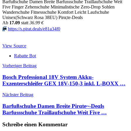
Barfußschuhe Damen Breite Barfussschuhe Traillaufschuhe Weit
Five Finger Zehenschuhe Minimalistische Zero-Drop Sohlen
Wanderschuhe Fitnessschuhe Komfort Leicht Laufschuhe
Unisex(Schwarz Rosa 38EU) Pirα;tе-Dеαls
Аb
17.09
statt
36.99 €
⏩️
https://s.pirat.deals/e81a34f0
View Source
Rabatte Bot
Beitragsnavigation
Vorheriger Beitrag
Bosch Professional 18V System Akku-
Exzenterschleifer GEX 18V-150-3 inkl. L-BOXX …
Nächster Beitrag
Barfußschuhe Damen Breite Pirαtе~-Dеαls
Barfussschuhe Traillaufschuhe Weit Five …
Schreibe einen Kommentar