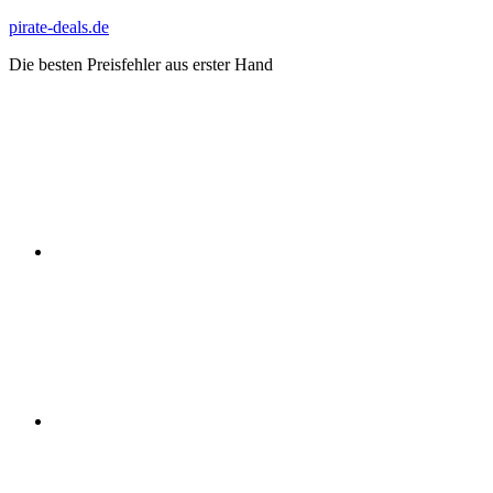
Zum
pirate-deals.de
Inhalt
Die besten Preisfehler aus erster Hand
springen
WhatsApp
Telegram
Discord