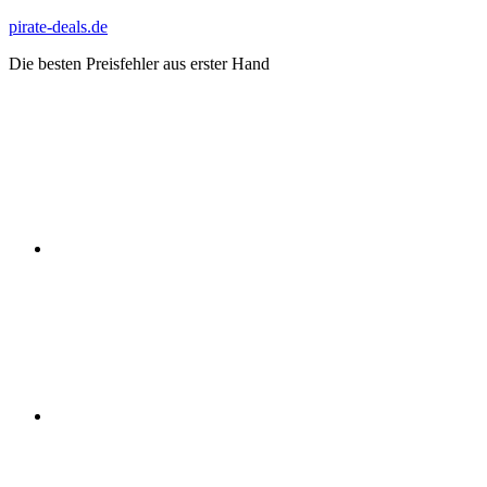
Zum
pirate-deals.de
Inhalt
Die besten Preisfehler aus erster Hand
springen
WhatsApp
Telegram
Discord