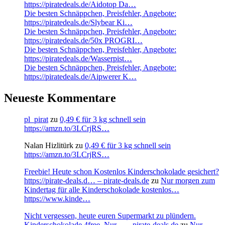
https://piratedeals.de/Aidotop Da…
Die besten Schnäppchen, Preisfehler, Angebote:
https://piratedeals.de/Slybear Ki…
Die besten Schnäppchen, Preisfehler, Angebote:
https://piratedeals.de/50x PROGRI…
Die besten Schnäppchen, Preisfehler, Angebote:
https://piratedeals.de/Wasserpist…
Die besten Schnäppchen, Preisfehler, Angebote:
https://piratedeals.de/Aipwerer K…
Neueste Kommentare
pl_pirat
zu
0,49 € für 3 kg schnell sein
https://amzn.to/3LCrjRS…
Nalan Hizlitürk
zu
0,49 € für 3 kg schnell sein
https://amzn.to/3LCrjRS…
Freebie! Heute schon Kostenlos Kinderschokolade gesichert?
https://pirate-deals.d… – pirate-deals.de
zu
Nur morgen zum
Kindertag für alle Kinderschokolade kostenlos…
https://www.kinde…
Nicht vergessen, heute euren Supermarkt zu plündern.
Kinderschokolade 4free. Nur… – pirate-deals.de
zu
Nur