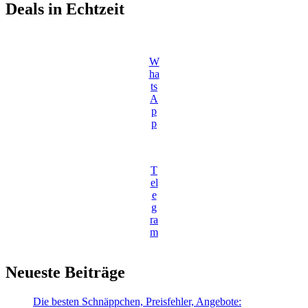
Deals in Echtzeit
W
ha
ts
A
p
p
T
el
e
g
ra
m
Neueste Beiträge
Die besten Schnäppchen, Preisfehler, Angebote: