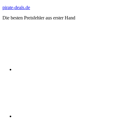
Zum
pirate-deals.de
Inhalt
Die besten Preisfehler aus erster Hand
springen
WhatsApp
Telegram
Discord