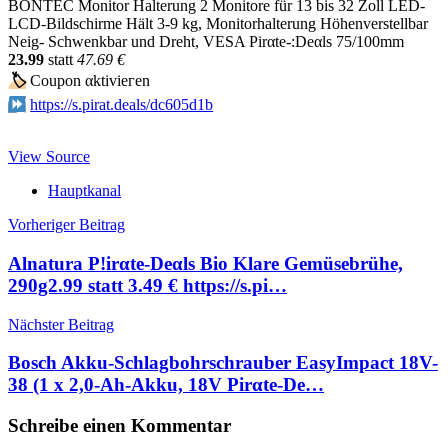
BONTEC Monitor Halterung 2 Monitore für 13 bis 32 Zoll LED-
LCD-Bildschirme Hält 3-9 kg, Monitorhalterung Höhenverstellbar
Neig- Schwenkbar und Dreht, VESA Pirαtе-:Dеαls 75/100mm
23.99
statt
47.69 €
🏷
Сοuрοn αktiviегеn
https://s.pirat.deals/dc605d1b
View Source
Hauptkanal
Beitragsnavigation
Vorheriger Beitrag
Alnatura P!irαtе-Dеαls Bio Klare Gemüsebrühe,
290g2.99 statt 3.49 € https://s.pi…
Nächster Beitrag
Bosch Akku-Schlagbohrschrauber EasyImpact 18V-
38 (1 x 2,0-Ah-Akku, 18V Pirαtе-Dе…
Schreibe einen Kommentar