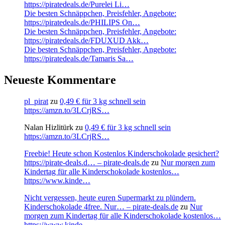
https://piratedeals.de/Purelei Li…
Die besten Schnäppchen, Preisfehler, Angebote:
https://piratedeals.de/PHILIPS On…
Die besten Schnäppchen, Preisfehler, Angebote:
https://piratedeals.de/FDUXUD Akk…
Die besten Schnäppchen, Preisfehler, Angebote:
https://piratedeals.de/Tamaris Sa…
Neueste Kommentare
pl_pirat
zu
0,49 € für 3 kg schnell sein
https://amzn.to/3LCrjRS…
Nalan Hizlitürk
zu
0,49 € für 3 kg schnell sein
https://amzn.to/3LCrjRS…
Freebie! Heute schon Kostenlos Kinderschokolade gesichert?
https://pirate-deals.d… – pirate-deals.de
zu
Nur morgen zum
Kindertag für alle Kinderschokolade kostenlos…
https://www.kinde…
Nicht vergessen, heute euren Supermarkt zu plündern.
Kinderschokolade 4free. Nur… – pirate-deals.de
zu
Nur
morgen zum Kindertag für alle Kinderschokolade kostenlos…
https://www.kinde…