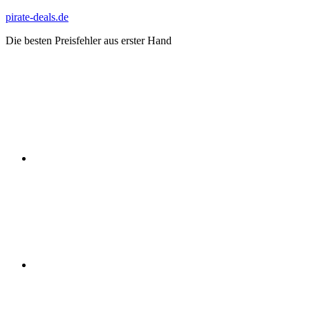
Zum
pirate-deals.de
Inhalt
Die besten Preisfehler aus erster Hand
springen
WhatsApp
Telegram
Discord