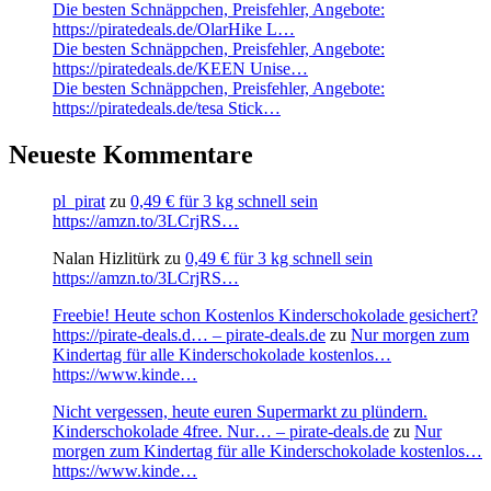
Die besten Schnäppchen, Preisfehler, Angebote:
https://piratedeals.de/OlarHike L…
Die besten Schnäppchen, Preisfehler, Angebote:
https://piratedeals.de/KEEN Unise…
Die besten Schnäppchen, Preisfehler, Angebote:
https://piratedeals.de/tesa Stick…
Neueste Kommentare
pl_pirat
zu
0,49 € für 3 kg schnell sein
https://amzn.to/3LCrjRS…
Nalan Hizlitürk
zu
0,49 € für 3 kg schnell sein
https://amzn.to/3LCrjRS…
Freebie! Heute schon Kostenlos Kinderschokolade gesichert?
https://pirate-deals.d… – pirate-deals.de
zu
Nur morgen zum
Kindertag für alle Kinderschokolade kostenlos…
https://www.kinde…
Nicht vergessen, heute euren Supermarkt zu plündern.
Kinderschokolade 4free. Nur… – pirate-deals.de
zu
Nur
morgen zum Kindertag für alle Kinderschokolade kostenlos…
https://www.kinde…