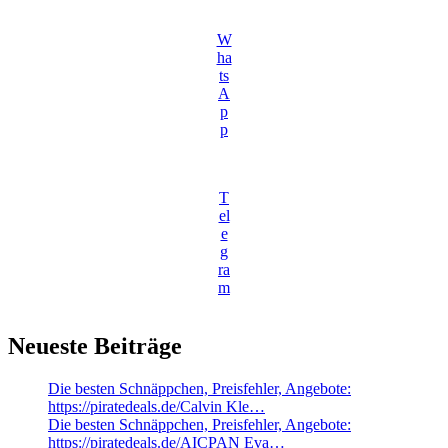
W
ha
ts
A
p
p
T
el
e
g
ra
m
Neueste Beiträge
Die besten Schnäppchen, Preisfehler, Angebote:
https://piratedeals.de/Calvin Kle…
Die besten Schnäppchen, Preisfehler, Angebote:
https://piratedeals.de/AICPAN Eva…