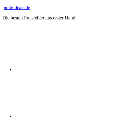
Zum
pirate-deals.de
Inhalt
Die besten Preisfehler aus erster Hand
springen
WhatsApp
Telegram
Discord