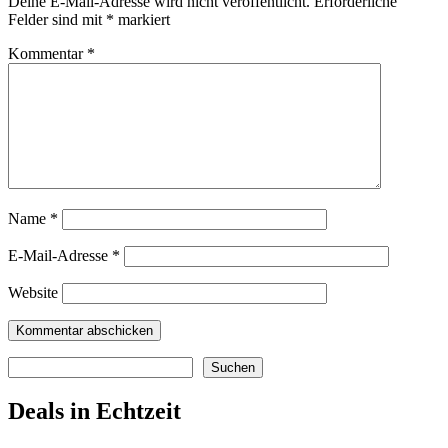
Deine E-Mail-Adresse wird nicht veröffentlicht.
Erforderliche
Felder sind mit
*
markiert
Kommentar
*
Name
*
E-Mail-Adresse
*
Website
Suchen
Suchen
Deals in Echtzeit