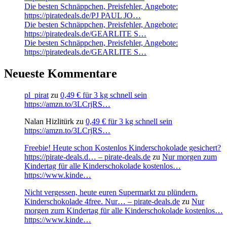
Die besten Schnäppchen, Preisfehler, Angebote:
https://piratedeals.de/PJ PAUL JO…
Die besten Schnäppchen, Preisfehler, Angebote:
https://piratedeals.de/GEARLITE S…
Die besten Schnäppchen, Preisfehler, Angebote:
https://piratedeals.de/GEARLITE S…
Neueste Kommentare
pl_pirat
zu
0,49 € für 3 kg schnell sein
https://amzn.to/3LCrjRS…
Nalan Hizlitürk
zu
0,49 € für 3 kg schnell sein
https://amzn.to/3LCrjRS…
Freebie! Heute schon Kostenlos Kinderschokolade gesichert?
https://pirate-deals.d… – pirate-deals.de
zu
Nur morgen zum
Kindertag für alle Kinderschokolade kostenlos…
https://www.kinde…
Nicht vergessen, heute euren Supermarkt zu plündern.
Kinderschokolade 4free. Nur… – pirate-deals.de
zu
Nur
morgen zum Kindertag für alle Kinderschokolade kostenlos…
https://www.kinde…