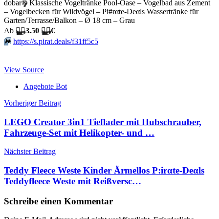
dobar
®
Klassische Vogeltränke Pool-Oase – Vogelbad aus Zement
– Vogelbecken für Wildvögel – Pi#rαtе-Dеαls Wassertränke für
Garten/Terrasse/Balkon – Ø 18 cm – Grau
Аb
🏴‍☠️
3.50
🏴‍☠️
€
⏩️
https://s.pirat.deals/f31ff5c5
View Source
Angebote Bot
Beitragsnavigation
Vorheriger Beitrag
LEGO Creator 3in1 Tieflader mit Hubschrauber,
Fahrzeuge-Set mit Helikopter- und …
Nächster Beitrag
Teddy Fleece Weste Kinder Ärmellos P:irαtе-Dеαls
Teddyfleece Weste mit Reißversc…
Schreibe einen Kommentar