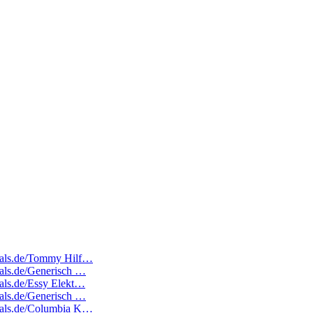
edeals.de/Tommy Hilf…
deals.de/Generisch …
eals.de/Essy Elekt…
deals.de/Generisch …
edeals.de/Columbia K…