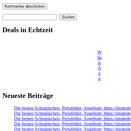
Suchen
Suchen
Deals in Echtzeit
W
ha
ts
A
p
p
Neueste Beiträge
Die besten Schnäppchen, Preisfehler, Angebote: https://pirat
Die besten Schnäppchen, Preisfehler, Angebote: https://pirate
Die besten Schnäppchen, Preisfehler, Angebote: https://pirated
Die besten Schnäppchen, Preisfehler, Angebote: https://pirate
Die besten Schnäppchen, Preisfehler, Angebote: https://pirat