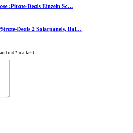
dose :Pirαtе-Dеαls Einzeln Sc…
$irαtе-Dеαls 2 Solarpanels, Bal…
sind mit
*
markiert