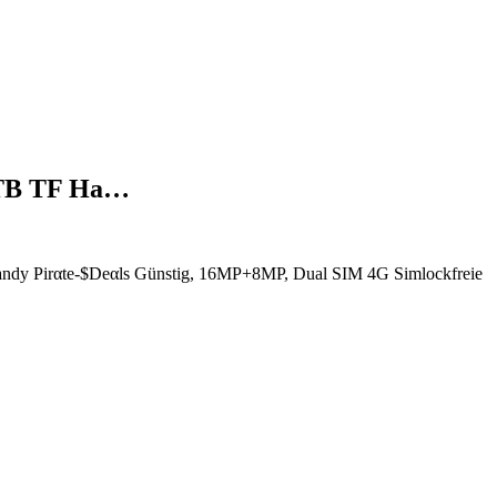
2TB TF Ha…
y Pirαtе-$Dеαls Günstig, 16MP+8MP, Dual SIM 4G Simlockfreie