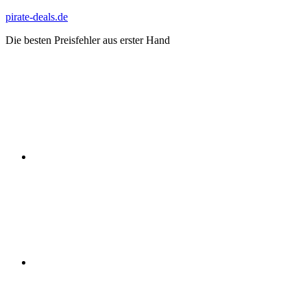
Zum
pirate-deals.de
Inhalt
Die besten Preisfehler aus erster Hand
springen
WhatsApp
Telegram
Discord