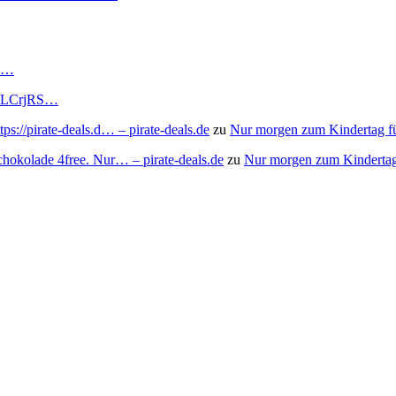
RS…
to/3LCrjRS…
s://pirate-deals.d… – pirate-deals.de
zu
Nur morgen zum Kindertag f
chokolade 4free. Nur… – pirate-deals.de
zu
Nur morgen zum Kindertag