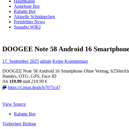
Hauptkanal
Angebote Bot
Rabatte Bot
Aktuelle Schnäppchen
Preisfehler News
Sparabo WIKI
DOOGEE Note 58 Android 16 Smartphon
17. September 2025
admin
Keine Kommentare
DOOGEE Note 58 Android 16 Smartphone Ohne Vertrag, 6250mAh,
Handys, OTG, GPS, Face ID
Аb
119.99
statt
219.99 €
⏩️
https://s.pirat.deals/b7075c47
View Source
Rabatte Bot
Beitragsnavigation
Vorheriger Beitrag