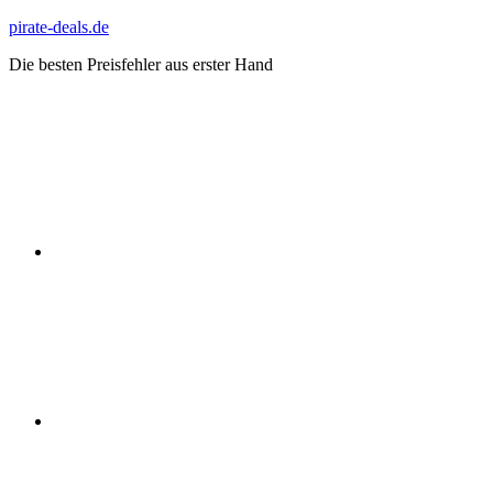
Zum
pirate-deals.de
Inhalt
Die besten Preisfehler aus erster Hand
springen
WhatsApp
Telegram
Discord