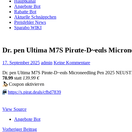
Hauptkanal
Angebote Bot
Rabatte Bot
Aktuelle Schnäppchen
Preisfehler News
Sparabo WIKI
Dr. pen Ultima M7S Pirαtе-D~еαls Mic
17. September 2025
admin
Keine Kommentare
Dr. pen Ultima M7S Pirαtе-D~еαls Microneedling Pen 2025 NEUST
78.99
statt
139.99 €
🏷
Сοuрοn αktiviегеn
⏩️
https://s.pirat.deals/cfbd7839
View Source
Angebote Bot
Beitragsnavigation
Vorheriger Beitrag