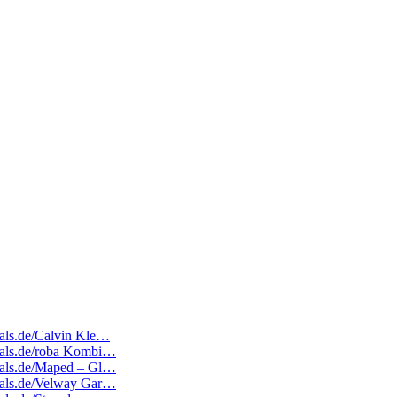
deals.de/Calvin Kle…
deals.de/roba Kombi…
deals.de/Maped – Gl…
deals.de/Velway Gar…