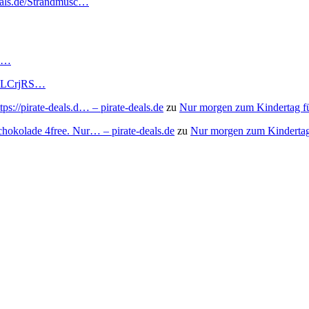
deals.de/Strandmusc…
RS…
to/3LCrjRS…
s://pirate-deals.d… – pirate-deals.de
zu
Nur morgen zum Kindertag f
chokolade 4free. Nur… – pirate-deals.de
zu
Nur morgen zum Kindertag