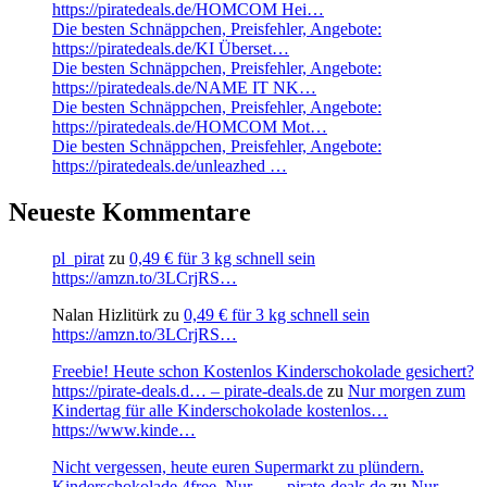
https://piratedeals.de/HOMCOM Hei…
Die besten Schnäppchen, Preisfehler, Angebote:
https://piratedeals.de/KI Überset…
Die besten Schnäppchen, Preisfehler, Angebote:
https://piratedeals.de/NAME IT NK…
Die besten Schnäppchen, Preisfehler, Angebote:
https://piratedeals.de/HOMCOM Mot…
Die besten Schnäppchen, Preisfehler, Angebote:
https://piratedeals.de/unleazhed …
Neueste Kommentare
pl_pirat
zu
0,49 € für 3 kg schnell sein
https://amzn.to/3LCrjRS…
Nalan Hizlitürk
zu
0,49 € für 3 kg schnell sein
https://amzn.to/3LCrjRS…
Freebie! Heute schon Kostenlos Kinderschokolade gesichert?
https://pirate-deals.d… – pirate-deals.de
zu
Nur morgen zum
Kindertag für alle Kinderschokolade kostenlos…
https://www.kinde…
Nicht vergessen, heute euren Supermarkt zu plündern.
Kinderschokolade 4free. Nur… – pirate-deals.de
zu
Nur