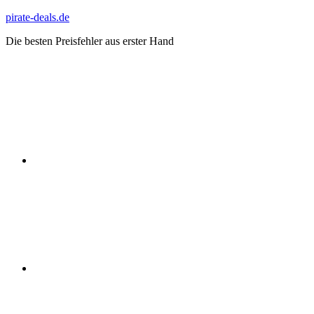
Zum
pirate-deals.de
Inhalt
Die besten Preisfehler aus erster Hand
springen
WhatsApp
Telegram
Discord