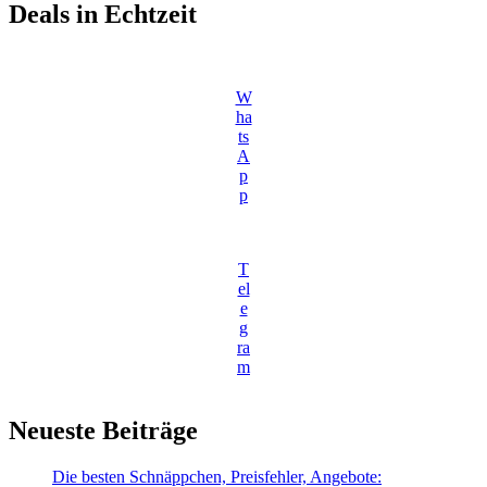
Deals in Echtzeit
W
ha
ts
A
p
p
T
el
e
g
ra
m
Neueste Beiträge
Die besten Schnäppchen, Preisfehler, Angebote: