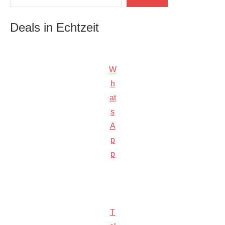
Deals in Echtzeit
W
h
at
s
A
p
p
T