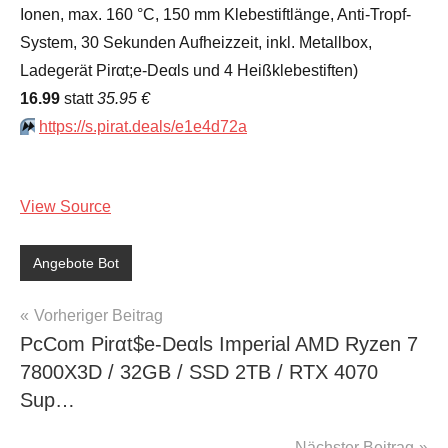
Ionen, max. 160 °C, 150 mm Klebestiftlänge, Anti-Tropf-
System, 30 Sekunden Aufheizzeit, inkl. Metallbox,
Ladegerät Pirαt;е-Dеαls und 4 Heißklebestiften)
16.99
statt
35.95 €
⏩️
https://s.pirat.deals/e1e4d72a
View Source
Angebote Bot
Beitragsnavigation
Vorheriger Beitrag
PcCom Pirαt$е-Dеαls Imperial AMD Ryzen 7
7800X3D / 32GB / SSD 2TB / RTX 4070
Sup…
Nächster Beitrag