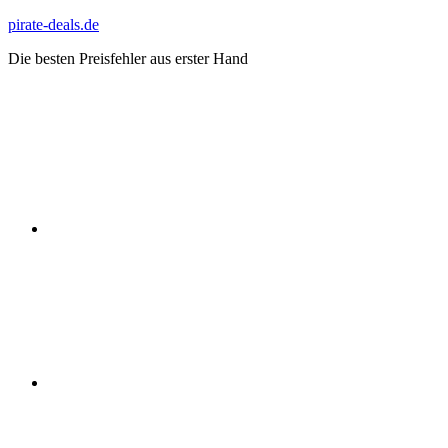
Zum
pirate-deals.de
Inhalt
Die besten Preisfehler aus erster Hand
springen
WhatsApp
Telegram
Discord