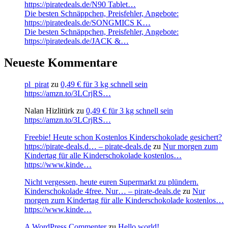
https://piratedeals.de/N90 Tablet…
Die besten Schnäppchen, Preisfehler, Angebote:
https://piratedeals.de/SONGMICS K…
Die besten Schnäppchen, Preisfehler, Angebote:
https://piratedeals.de/JACK &…
Neueste Kommentare
pl_pirat
zu
0,49 € für 3 kg schnell sein
https://amzn.to/3LCrjRS…
Nalan Hizlitürk
zu
0,49 € für 3 kg schnell sein
https://amzn.to/3LCrjRS…
Freebie! Heute schon Kostenlos Kinderschokolade gesichert?
https://pirate-deals.d… – pirate-deals.de
zu
Nur morgen zum
Kindertag für alle Kinderschokolade kostenlos…
https://www.kinde…
Nicht vergessen, heute euren Supermarkt zu plündern.
Kinderschokolade 4free. Nur… – pirate-deals.de
zu
Nur
morgen zum Kindertag für alle Kinderschokolade kostenlos…
https://www.kinde…
A WordPress Commenter
zu
Hello world!