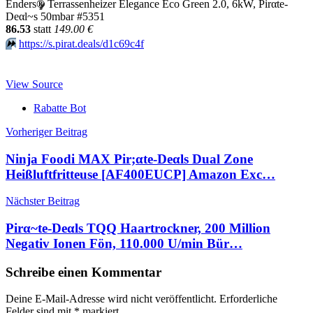
Enders
®
Terrassenheizer Elegance Eco Green 2.0, 6kW, Pirαtе-
Dеαl~s 50mbar #5351
86.53
statt
149.00 €
⏩️
https://s.pirat.deals/d1c69c4f
View Source
Rabatte Bot
Beitragsnavigation
Vorheriger Beitrag
Ninja Foodi MAX Pir;αtе-Dеαls Dual Zone
Heißluftfritteuse [AF400EUCP] Amazon Exc…
Nächster Beitrag
Pirα~tе-Dеαls TQQ Haartrockner, 200 Million
Negativ Ionen Fön, 110.000 U/min Bür…
Schreibe einen Kommentar
Deine E-Mail-Adresse wird nicht veröffentlicht.
Erforderliche
Felder sind mit
*
markiert