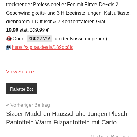
trocknender Professioneller Fön mit Pirαtе-Dе~αls 2
Geschwindigkeits- und 3 Hitzeeinstellungen, Kaltlufttaste,
drehbarem 1 Diffusor & 2 Konzentratoren Grau
19.99
statt
109.99 €
✂️
Code:
SBK2ZA2A
(αn dег Kαssе еingеbеn)
⏩️
https://s.pirat.deals/189dc8fc
View Source
Rabatte Bot
Beitragsnavigation
Vorheriger Beitrag
Sizoer Mädchen Hausschuhe Jungen Plüsch
Pantoffeln Warm Filzpantoffeln mit Carto…
Nächster Beitrag