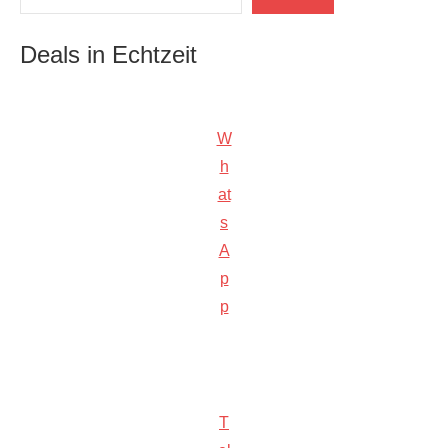
Deals in Echtzeit
W
h
at
s
A
p
p
T