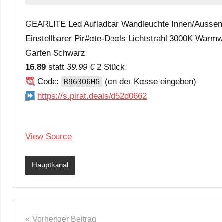
GEARLITE Led Aufladbar Wandleuchte Innen/Aussen
Einstellbarer Pir#αtе-Dеαls Lichtstrahl 3000K Wa
Garten Schwarz
16.89
statt
39.99 €
2 Stück
Code:
(αn dег Kαssе еingеbеn)
R963O6HG
https://s.pirat.deals/d52d0662
View Source
Hauptkanal
Beitragsnavigation
Vorheriger Beitrag