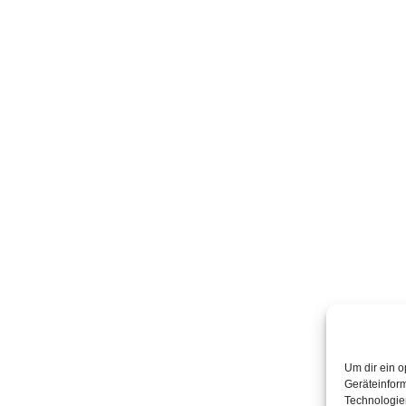
Um dir ein o
Geräteinfor
Technologien