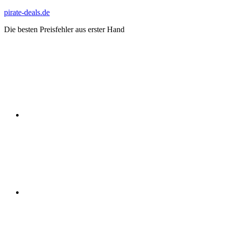
Zum
pirate-deals.de
Inhalt
Die besten Preisfehler aus erster Hand
springen
WhatsApp
Telegram
Discord