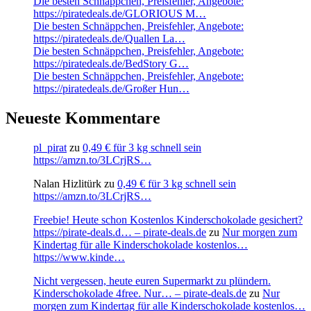
Die besten Schnäppchen, Preisfehler, Angebote:
https://piratedeals.de/GLORIOUS M…
Die besten Schnäppchen, Preisfehler, Angebote:
https://piratedeals.de/Quallen La…
Die besten Schnäppchen, Preisfehler, Angebote:
https://piratedeals.de/BedStory G…
Die besten Schnäppchen, Preisfehler, Angebote:
https://piratedeals.de/Großer Hun…
Neueste Kommentare
pl_pirat
zu
0,49 € für 3 kg schnell sein
https://amzn.to/3LCrjRS…
Nalan Hizlitürk
zu
0,49 € für 3 kg schnell sein
https://amzn.to/3LCrjRS…
Freebie! Heute schon Kostenlos Kinderschokolade gesichert?
https://pirate-deals.d… – pirate-deals.de
zu
Nur morgen zum
Kindertag für alle Kinderschokolade kostenlos…
https://www.kinde…
Nicht vergessen, heute euren Supermarkt zu plündern.
Kinderschokolade 4free. Nur… – pirate-deals.de
zu
Nur
morgen zum Kindertag für alle Kinderschokolade kostenlos…