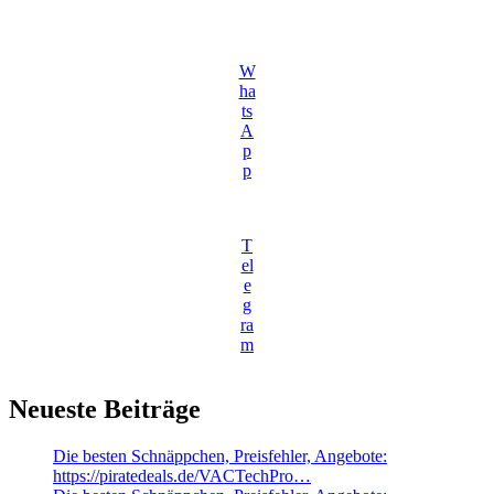
W
ha
ts
A
p
p
T
el
e
g
ra
m
Neueste Beiträge
Die besten Schnäppchen, Preisfehler, Angebote:
https://piratedeals.de/VACTechPro…