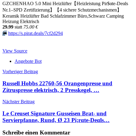
GZCHENHAO 5.0 Mini Heizlüfter【Heizleistung Pir$αtе-Dеαls
Nr.1–SPD Zertifizierung】【4 sichere Schutzmechanismen】
Keramik Heizlüfter Bad Schlafzimmer Büro,Schwarz Camping
Heizung Elektrisch
29.99
statt
75.00 €
⏩️
https://s.pirat.deals/7cf2d294
View Source
Angebote Bot
Beitragsnavigation
Vorheriger Beitrag
Russell Hobbs 22760-56 Orangenpresse und
Zitruspresse elektrisch, 2 Presskegel, …
Nächster Beitrag
Le Creuset Signature Gusseisen Brat- und
Servierpfanne, Rund, Ø 23 Pi;rαtе-Dеαls…
Schreibe einen Kommentar