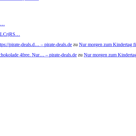
RS…
to/3LCrjRS…
s://pirate-deals.d… – pirate-deals.de
zu
Nur morgen zum Kindertag f
chokolade 4free. Nur… – pirate-deals.de
zu
Nur morgen zum Kindertag