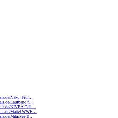
deals.de/Nākd. Frui…
deals.de/Laufband f…
edeals.de/NIVEA Cell…
edeals.de/Mattel WWE…
deals.de/Milacyee B…