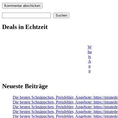
Suchen
Suchen
Deals in Echtzeit
W
ha
ts
A
p
p
Neueste Beiträge
Die besten Schnäppchen, Preisfehler, Angebote: https://pirate
Die besten Schnäppchen, Preisfehler, Angebote: https://pirate
Die besten Schnäppchen, Preisfehler, Angebote: https://pirat
Die besten Schnäppchen, Preisfehler, Angebote: https://pirat
Die besten Schnäppchen, Preisfehler, Angebote: https://pirate