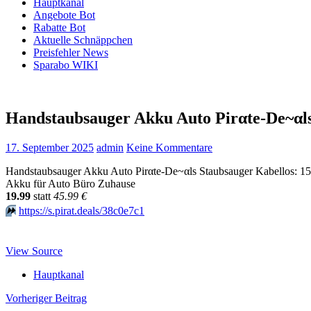
Hauptkanal
Angebote Bot
Rabatte Bot
Aktuelle Schnäppchen
Preisfehler News
Sparabo WIKI
Handstaubsauger Akku Auto Pirαtе-Dе~αls
17. September 2025
admin
Keine Kommentare
Handstaubsauger Akku Auto Pirαtе-Dе~αls Staubsauger Kabellos: 1
Akku für Auto Büro Zuhause
19.99
statt
45.99 €
⏩️
https://s.pirat.deals/38c0e7c1
View Source
Hauptkanal
Beitragsnavigation
Vorheriger Beitrag