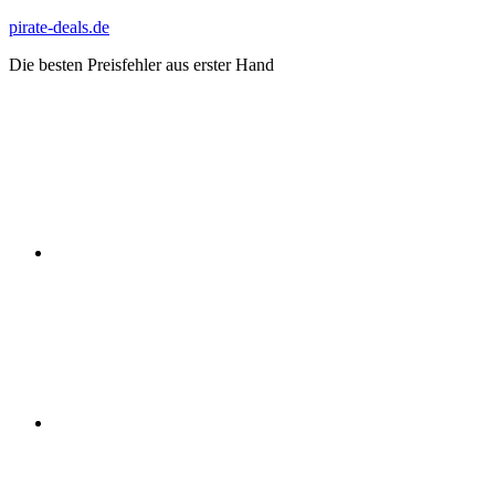
Zum
pirate-deals.de
Inhalt
Die besten Preisfehler aus erster Hand
springen
WhatsApp
Telegram
Discord