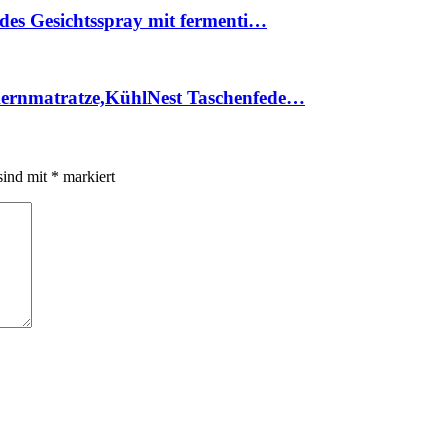
des Gesichtsspray mit fermenti…
kernmatratze,KühlNest Taschenfede…
sind mit
*
markiert