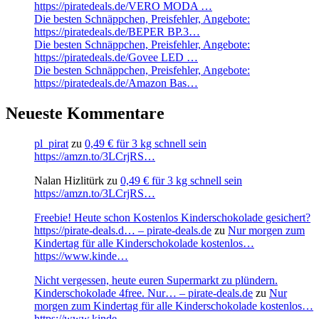
https://piratedeals.de/VERO MODA …
Die besten Schnäppchen, Preisfehler, Angebote:
https://piratedeals.de/BEPER BP.3…
Die besten Schnäppchen, Preisfehler, Angebote:
https://piratedeals.de/Govee LED …
Die besten Schnäppchen, Preisfehler, Angebote:
https://piratedeals.de/Amazon Bas…
Neueste Kommentare
pl_pirat
zu
0,49 € für 3 kg schnell sein
https://amzn.to/3LCrjRS…
Nalan Hizlitürk
zu
0,49 € für 3 kg schnell sein
https://amzn.to/3LCrjRS…
Freebie! Heute schon Kostenlos Kinderschokolade gesichert?
https://pirate-deals.d… – pirate-deals.de
zu
Nur morgen zum
Kindertag für alle Kinderschokolade kostenlos…
https://www.kinde…
Nicht vergessen, heute euren Supermarkt zu plündern.
Kinderschokolade 4free. Nur… – pirate-deals.de
zu
Nur
morgen zum Kindertag für alle Kinderschokolade kostenlos…
https://www.kinde…