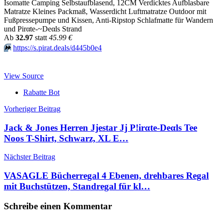
Isomatte Camping Selbstaufblasend, 12CM Verdicktes Aufblasbare
Matratze Kleines Packmaß, Wasserdicht Luftmatratze Outdoor mit
Fußpressepumpe und Kissen, Anti-Ripstop Schlafmatte für Wandern
und Pirαtе-~Dеαls Strand
Аb
32.97
statt
45.99 €
⏩️
https://s.pirat.deals/d445b0e4
View Source
Rabatte Bot
Beitragsnavigation
Vorheriger Beitrag
Jack & Jones Herren Jjestar Jj P!irαtе-Dеαls Tee
Noos T-Shirt, Schwarz, XL E…
Nächster Beitrag
VASAGLE Bücherregal 4 Ebenen, drehbares Regal
mit Buchstützen, Standregal für kl…
Schreibe einen Kommentar