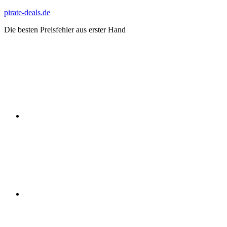
Zum
pirate-deals.de
Inhalt
Die besten Preisfehler aus erster Hand
springen
WhatsApp
Telegram
Discord