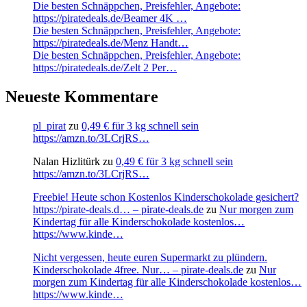
Die besten Schnäppchen, Preisfehler, Angebote:
https://piratedeals.de/Beamer 4K …
Die besten Schnäppchen, Preisfehler, Angebote:
https://piratedeals.de/Menz Handt…
Die besten Schnäppchen, Preisfehler, Angebote:
https://piratedeals.de/Zelt 2 Per…
Neueste Kommentare
pl_pirat
zu
0,49 € für 3 kg schnell sein
https://amzn.to/3LCrjRS…
Nalan Hizlitürk
zu
0,49 € für 3 kg schnell sein
https://amzn.to/3LCrjRS…
Freebie! Heute schon Kostenlos Kinderschokolade gesichert?
https://pirate-deals.d… – pirate-deals.de
zu
Nur morgen zum
Kindertag für alle Kinderschokolade kostenlos…
https://www.kinde…
Nicht vergessen, heute euren Supermarkt zu plündern.
Kinderschokolade 4free. Nur… – pirate-deals.de
zu
Nur
morgen zum Kindertag für alle Kinderschokolade kostenlos…
https://www.kinde…