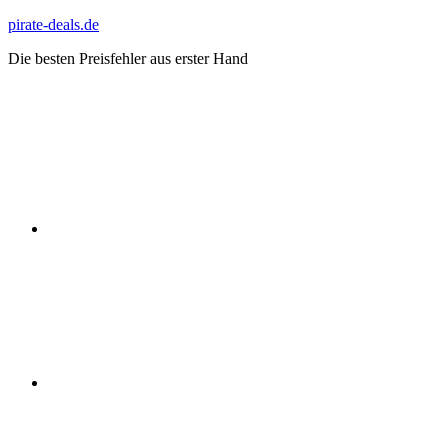
Zum
pirate-deals.de
Inhalt
Die besten Preisfehler aus erster Hand
springen
WhatsApp
Telegram
Discord