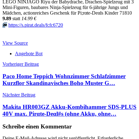
LEGO NINJAGO Riyu der Babydrache, Drachen-Spielzeug mit 3
Mini-Figuren, baubares Ninja-Spielzeug für 6-jährige Jungs und
Mädchen, actionreiches Geschenk für Pi;rαtе-Dеαls Kinder 71810
9.89
statt
14.99 €
⏩️
https://s.pirat.deals/fcfc6720
View Source
Angebote Bot
Beitragsnavigation
Vorheriger Beitrag
Paco Home Teppich Wohnzimmer Schlafzimmer
Kurzflor Skandinavisches Boho Muster G…
Nächster Beitrag
Makita HR003GZ Akku-Kombihammer SDS-PLUS
40V max. Pirαtе-Dеαl#s (ohne Akku, ohne…
Schreibe einen Kommentar
Deine E-Mail-Adresse wird nicht veröffentlicht.
Erforderliche