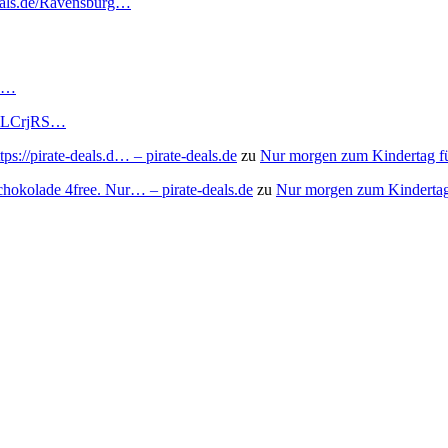
deals.de/Ravensburg…
RS…
to/3LCrjRS…
s://pirate-deals.d… – pirate-deals.de
zu
Nur morgen zum Kindertag f
chokolade 4free. Nur… – pirate-deals.de
zu
Nur morgen zum Kindertag