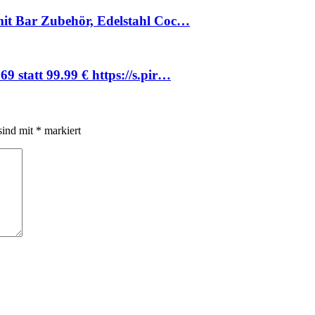
mit Bar Zubehör, Edelstahl Coc…
statt 99.99 € https://s.pir…
sind mit
*
markiert