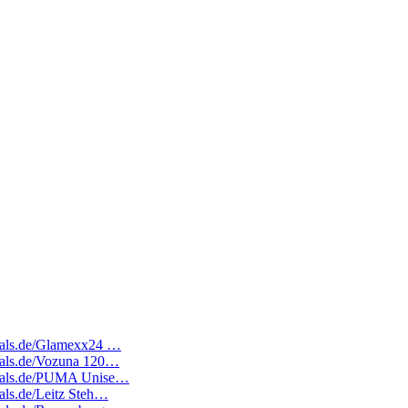
edeals.de/Glamexx24 …
deals.de/Vozuna 120…
tedeals.de/PUMA Unise…
eals.de/Leitz Steh…