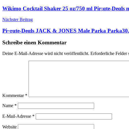
Wikimo Cocktail Shaker 25 oz/750 ml Pir;αtе-Dеαls 
Nächster Beitrag
Pi~rαtе-Dеαls JACK & JONES Male Parka Parka30.69 
Schreibe einen Kommentar
Deine E-Mail-Adresse wird nicht veröffentlicht.
Erforderliche Felder 
Kommentar
*
Name
*
E-Mail-Adresse
*
Website