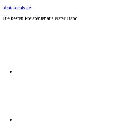
Zum
pirate-deals.de
Inhalt
Die besten Preisfehler aus erster Hand
springen
WhatsApp
Telegram
Discord