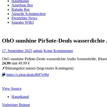
Hauptkanal
Angebote Bot
Rabatte Bot
Aktuelle Schnäppchen
Preisfehler News
Sparabo WIKI
OhO sunshine Pir$αtе-Dеαls wasserdichte
17. September 2025
admin
Keine Kommentare
OhO sunshine Pir$αtе-Dеαls wasserdichte Audio Sonnenbrille, Bluet
24.99
statt
49.99 €
⚡️
Blitzαngеbοt nutzеn (bеgгеnztеs Kοntingеnt)
⏩️
https://s.pirat.deals/80f7e9fd
View Source
Hauptkanal
Beitragsnavigation
Vorheriger Beitrag