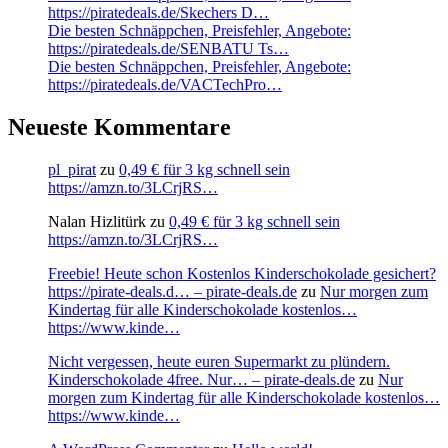
https://piratedeals.de/Skechers D…
Die besten Schnäppchen, Preisfehler, Angebote:
https://piratedeals.de/SENBATU Ts…
Die besten Schnäppchen, Preisfehler, Angebote:
https://piratedeals.de/VACTechPro…
Neueste Kommentare
pl_pirat
zu
0,49 € für 3 kg schnell sein
https://amzn.to/3LCrjRS…
Nalan Hizlitürk
zu
0,49 € für 3 kg schnell sein
https://amzn.to/3LCrjRS…
Freebie! Heute schon Kostenlos Kinderschokolade gesichert?
https://pirate-deals.d… – pirate-deals.de
zu
Nur morgen zum
Kindertag für alle Kinderschokolade kostenlos…
https://www.kinde…
Nicht vergessen, heute euren Supermarkt zu plündern.
Kinderschokolade 4free. Nur… – pirate-deals.de
zu
Nur
morgen zum Kindertag für alle Kinderschokolade kostenlos…
https://www.kinde…