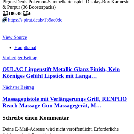
Pir;αtе-Dеαls Pokémon-Sammelkartenspiel: Display-Box Karmesin
& Purpur (36 Boosterpacks)
🏴‍☠️
186.48
🏴‍☠️
€
⏩️
https://s.pirat.deals/1b5ae0dc
View Source
Hauptkanal
Beitragsnavigation
Vorheriger Beitrag
OULAC Lippenstift Metallic Glanz Finish, Kein
Körniges Gefühl Lipstick mit Langa…
Nächster Beitrag
Massagepistole mit Verlängerungs Griff, RENPHO
Reach Massage Gun Massagegerät, M…
Schreibe einen Kommentar
Deine E-Mail-Adresse wird nicht veröffentlicht.
Erforderliche