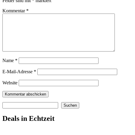
Felder sind mit
*
markiert
Kommentar
*
Name
*
E-Mail-Adresse
*
Website
Suchen
Suchen
Deals in Echtzeit