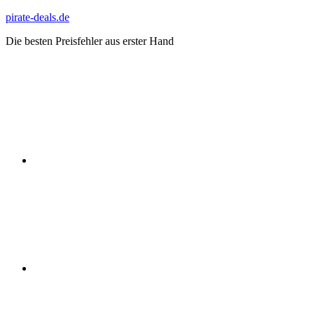
Zum
pirate-deals.de
Inhalt
Die besten Preisfehler aus erster Hand
springen
WhatsApp
Telegram
Discord