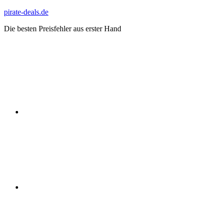
Zum
pirate-deals.de
Inhalt
Die besten Preisfehler aus erster Hand
springen
WhatsApp
Telegram
Discord