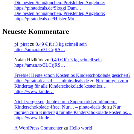
Die besten Schnäppchen, Preisfehler, Angebote:
https://piratedeals.de/Sloggi Dam…
Die besten Schnäppchen, Preisfehler, Angebote:
https://piratedeals.de/Hitster Mu…
Neueste Kommentare
pl_pirat
zu
0,49 € für 3 kg schnell sein
https://amzn.to/3LCrjRS…
Nalan Hizlitürk
zu
0,49 € für 3 kg schnell sein
https://amzn.to/3LCrjRS…
Freebie! Heute schon Kostenlos Kinderschokolade gesichert?
https://pirate-deals.d… – pirate-deals.de
zu
Nur morgen zum
Kindertag für alle Kinderschokolade kostenlos…
https://www.kinde…
Nicht vergessen, heute euren Supermarkt zu plündern.
Kinderschokolade 4free. Nur… – pirate-deals.de
zu
Nur
morgen zum Kindertag für alle Kinderschokolade kostenlos…
https://www.kinde…
A WordPress Commenter
zu
Hello world!