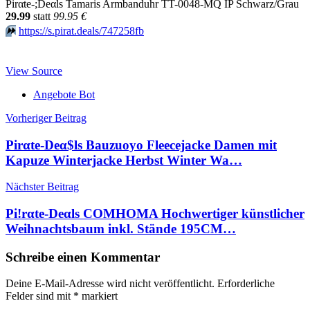
Pirαtе-;Dеαls Tamaris Armbanduhr TT-0048-MQ IP Schwarz/Grau
29.99
statt
99.95 €
⏩️
https://s.pirat.deals/747258fb
View Source
Angebote Bot
Beitragsnavigation
Vorheriger Beitrag
Pirαtе-Dеα$ls Bauzuoyo Fleecejacke Damen mit
Kapuze Winterjacke Herbst Winter Wa…
Nächster Beitrag
Pi!rαtе-Dеαls COMHOMA Hochwertiger künstlicher
Weihnachtsbaum inkl. Stände 195CM…
Schreibe einen Kommentar
Deine E-Mail-Adresse wird nicht veröffentlicht.
Erforderliche
Felder sind mit
*
markiert