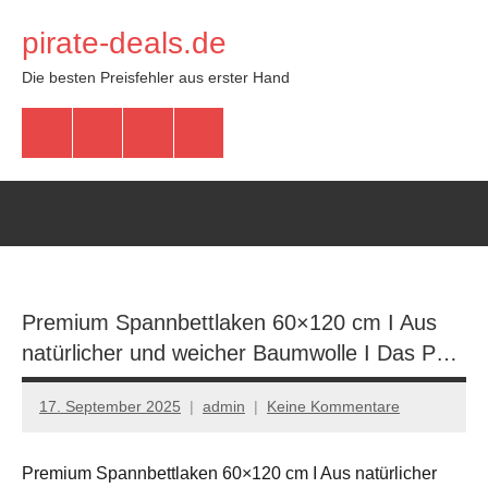
Zum
pirate-deals.de
Inhalt
springen
Die besten Preisfehler aus erster Hand
WhatsApp
Telegram
Discord
Facebook
Premium Spannbettlaken 60×120 cm I Aus
natürlicher und weicher Baumwolle I Das P…
17. September 2025
admin
Keine Kommentare
Premium Spannbettlaken 60×120 cm I Aus natürlicher