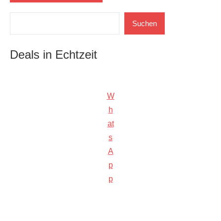
Suchen
Suchen
Deals in Echtzeit
W
h
at
s
A
p
p