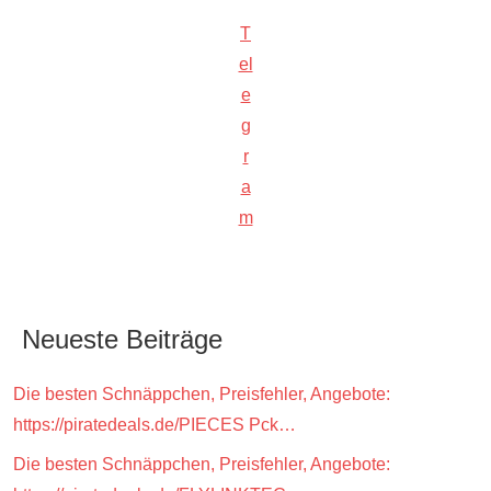
T
el
e
g
r
a
m
Neueste Beiträge
Die besten Schnäppchen, Preisfehler, Angebote:
https://piratedeals.de/PIECES Pck…
Die besten Schnäppchen, Preisfehler, Angebote: