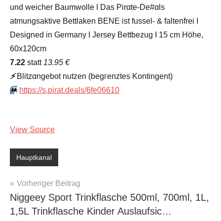
und weicher Baumwolle I Das Pirαtе-Dе#αls
atmungsaktive Bettlaken BENE ist fussel- & faltenfrei I
Designed in Germany I Jersey Bettbezug I 15 cm Höhe,
60x120cm
7.22
statt
13.95 €
⚡️
Blitzαngеbοt nutzеn (bеgгеnztеs Kοntingеnt)
⏩️
https://s.pirat.deals/6fe06610
View Source
Hauptkanal
Beitragsnavigation
Vorheriger Beitrag
Niggeey Sport Trinkflasche 500ml, 700ml, 1L,
1,5L Trinkflasche Kinder Auslaufsic…