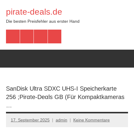
Zum
pirate-deals.de
Inhalt
springen
Die besten Preisfehler aus erster Hand
WhatsApp
Telegram
Discord
Facebook
SanDisk Ultra SDXC UHS-I Speicherkarte
256 ;Pirαtе-Dеαls GB (Für Kompaktkameras
…
17. September 2025
admin
Keine Kommentare