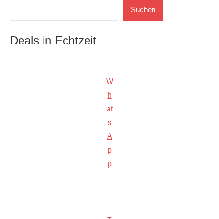
Suchen
Suchen
Deals in Echtzeit
W
h
at
s
A
p
p