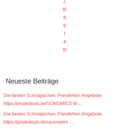
T
el
e
g
r
a
m
Neueste Beiträge
Die besten Schnäppchen, Preisfehler, Angebote:
https://piratedeals.de/SONGMICS M…
Die besten Schnäppchen, Preisfehler, Angebote:
https://piratedeals.de/upsimples …