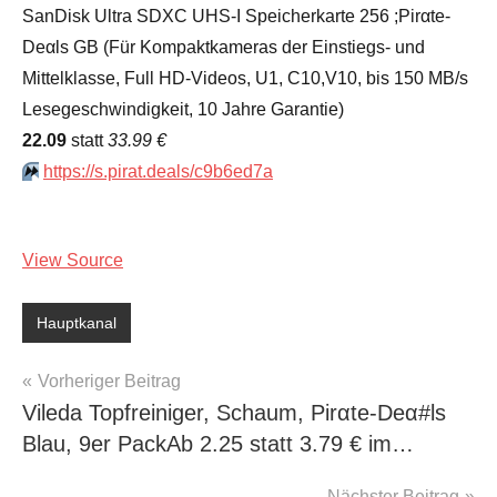
SanDisk Ultra SDXC UHS-I Speicherkarte 256 ;Pirαtе-
Dеαls GB (Für Kompaktkameras der Einstiegs- und
Mittelklasse, Full HD-Videos, U1, C10,V10, bis 150 MB/s
Lesegeschwindigkeit, 10 Jahre Garantie)
22.09
statt
33.99 €
⏩️
https://s.pirat.deals/c9b6ed7a
View Source
Hauptkanal
Beitragsnavigation
Vorheriger Beitrag
Vileda Topfreiniger, Schaum, Pirαtе-Dеα#ls
Blau, 9er PackАb 2.25 statt 3.79 € im…
Nächster Beitrag