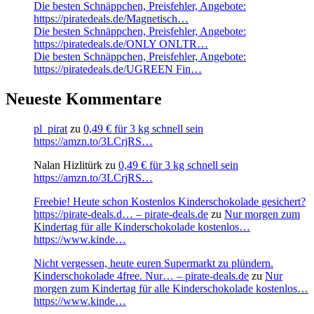
Die besten Schnäppchen, Preisfehler, Angebote:
https://piratedeals.de/Magnetisch…
Die besten Schnäppchen, Preisfehler, Angebote:
https://piratedeals.de/ONLY ONLTR…
Die besten Schnäppchen, Preisfehler, Angebote:
https://piratedeals.de/UGREEN Fin…
Neueste Kommentare
pl_pirat
zu
0,49 € für 3 kg schnell sein
https://amzn.to/3LCrjRS…
Nalan Hizlitürk
zu
0,49 € für 3 kg schnell sein
https://amzn.to/3LCrjRS…
Freebie! Heute schon Kostenlos Kinderschokolade gesichert?
https://pirate-deals.d… – pirate-deals.de
zu
Nur morgen zum
Kindertag für alle Kinderschokolade kostenlos…
https://www.kinde…
Nicht vergessen, heute euren Supermarkt zu plündern.
Kinderschokolade 4free. Nur… – pirate-deals.de
zu
Nur
morgen zum Kindertag für alle Kinderschokolade kostenlos…
https://www.kinde…