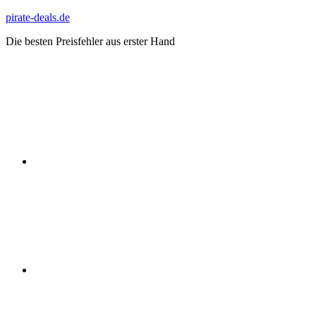
Zum
pirate-deals.de
Inhalt
Die besten Preisfehler aus erster Hand
springen
WhatsApp
Telegram
Discord