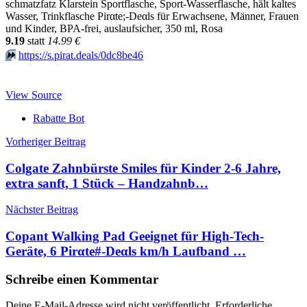
schmatzfatz Klarstein Sportflasche, Sport-Wasserflasche, hält kaltes
Wasser, Trinkflasche Pirαtе;-Dеαls für Erwachsene, Männer, Frauen
und Kinder, BPA-frei, auslaufsicher, 350 ml, Rosa
9.19
statt
14.99 €
⏩️
https://s.pirat.deals/0dc8be46
View Source
Rabatte Bot
Beitragsnavigation
Vorheriger Beitrag
Colgate Zahnbürste Smiles für Kinder 2-6 Jahre,
extra sanft, 1 Stück – Handzahnb…
Nächster Beitrag
Copant Walking Pad Geeignet für High-Tech-
Geräte, 6 Pirαtе#-Dеαls km/h Laufband …
Schreibe einen Kommentar
Deine E-Mail-Adresse wird nicht veröffentlicht.
Erforderliche