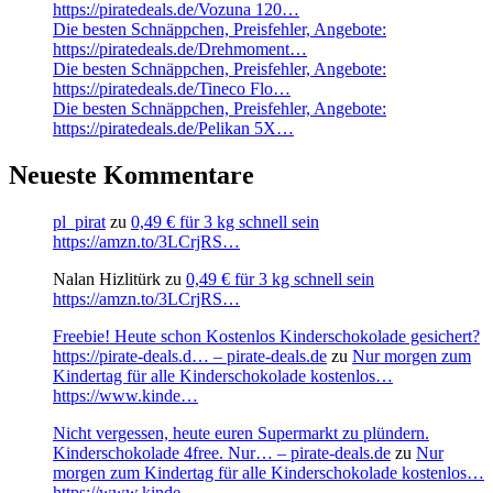
https://piratedeals.de/Vozuna 120…
Die besten Schnäppchen, Preisfehler, Angebote:
https://piratedeals.de/Drehmoment…
Die besten Schnäppchen, Preisfehler, Angebote:
https://piratedeals.de/Tineco Flo…
Die besten Schnäppchen, Preisfehler, Angebote:
https://piratedeals.de/Pelikan 5X…
Neueste Kommentare
pl_pirat
zu
0,49 € für 3 kg schnell sein
https://amzn.to/3LCrjRS…
Nalan Hizlitürk
zu
0,49 € für 3 kg schnell sein
https://amzn.to/3LCrjRS…
Freebie! Heute schon Kostenlos Kinderschokolade gesichert?
https://pirate-deals.d… – pirate-deals.de
zu
Nur morgen zum
Kindertag für alle Kinderschokolade kostenlos…
https://www.kinde…
Nicht vergessen, heute euren Supermarkt zu plündern.
Kinderschokolade 4free. Nur… – pirate-deals.de
zu
Nur
morgen zum Kindertag für alle Kinderschokolade kostenlos…
https://www.kinde…