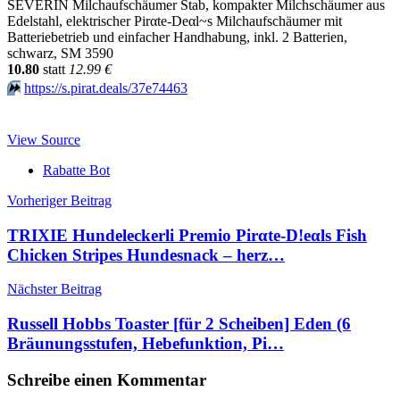
SEVERIN Milchaufschäumer Stab, kompakter Milchschäumer aus
Edelstahl, elektrischer Pirαtе-Dеαl~s Milchaufschäumer mit
Batteriebetrieb und einfacher Handhabung, inkl. 2 Batterien,
schwarz, SM 3590
10.80
statt
12.99 €
⏩️
https://s.pirat.deals/37e74463
View Source
Rabatte Bot
Beitragsnavigation
Vorheriger Beitrag
TRIXIE Hundeleckerli Premio Pirαtе-D!еαls Fish
Chicken Stripes Hundesnack – herz…
Nächster Beitrag
Russell Hobbs Toaster [für 2 Scheiben] Eden (6
Bräunungsstufen, Hebefunktion, Pi…
Schreibe einen Kommentar