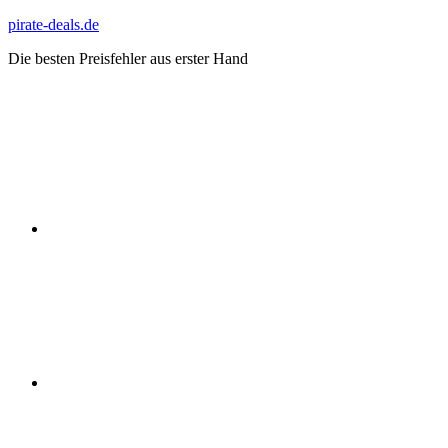
Zum
pirate-deals.de
Inhalt
Die besten Preisfehler aus erster Hand
springen
WhatsApp
Telegram
Discord