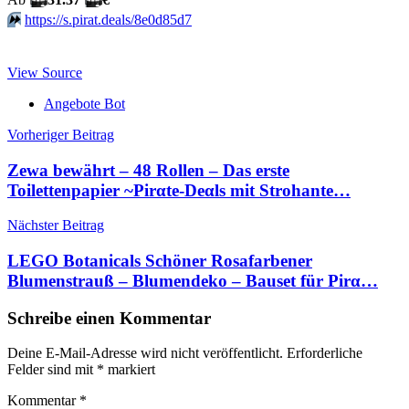
⏩️
https://s.pirat.deals/8e0d85d7
View Source
Angebote Bot
Beitragsnavigation
Vorheriger Beitrag
Zewa bewährt – 48 Rollen – Das erste
Toilettenpapier ~Pirαtе-Dеαls mit Strohante…
Nächster Beitrag
LEGO Botanicals Schöner Rosafarbener
Blumenstrauß – Blumendeko – Bauset für Pirα…
Schreibe einen Kommentar
Deine E-Mail-Adresse wird nicht veröffentlicht.
Erforderliche
Felder sind mit
*
markiert
Kommentar
*