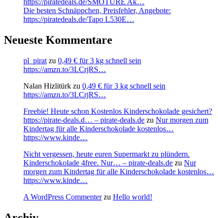
https://piratedeals.de/SMOTURE Ak…
Die besten Schnäppchen, Preisfehler, Angebote:
https://piratedeals.de/Tapo L530E…
Neueste Kommentare
pl_pirat
zu
0,49 € für 3 kg schnell sein
https://amzn.to/3LCrjRS…
Nalan Hizlitürk
zu
0,49 € für 3 kg schnell sein
https://amzn.to/3LCrjRS…
Freebie! Heute schon Kostenlos Kinderschokolade gesichert?
https://pirate-deals.d… – pirate-deals.de
zu
Nur morgen zum
Kindertag für alle Kinderschokolade kostenlos…
https://www.kinde…
Nicht vergessen, heute euren Supermarkt zu plündern.
Kinderschokolade 4free. Nur… – pirate-deals.de
zu
Nur
morgen zum Kindertag für alle Kinderschokolade kostenlos…
https://www.kinde…
A WordPress Commenter
zu
Hello world!
Archiv