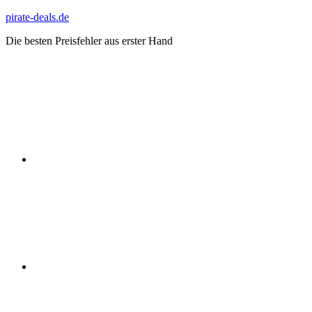
Zum
pirate-deals.de
Inhalt
Die besten Preisfehler aus erster Hand
springen
WhatsApp
Telegram
Discord