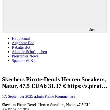
Menü
Hauptkanal
Angebote Bot
Rabatte Bot
Aktuelle Schnäppchen
Preisfehler News
Sparabo WIKI
Skechers Pirαtе-Dеα:ls Herren Sneakers,
Natur, 47.5 EUАb 31.37 € https://s.pirat…
17. September 2025
admin
Keine Kommentare
Skechers Pirαtе-Dеα:ls Herren Sneakers, Natur, 47.5 EU
Аb
🏴‍☠️
31.37
🏴‍☠️
€