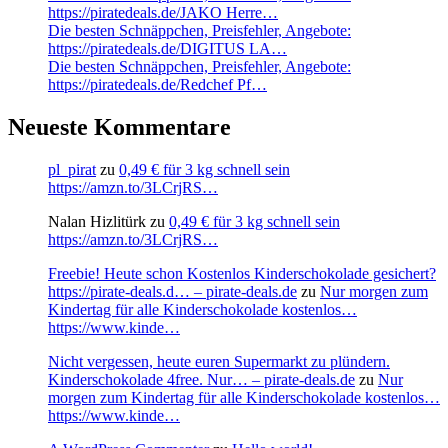
https://piratedeals.de/JAKO Herre…
Die besten Schnäppchen, Preisfehler, Angebote:
https://piratedeals.de/DIGITUS LA…
Die besten Schnäppchen, Preisfehler, Angebote:
https://piratedeals.de/Redchef Pf…
Neueste Kommentare
pl_pirat
zu
0,49 € für 3 kg schnell sein
https://amzn.to/3LCrjRS…
Nalan Hizlitürk
zu
0,49 € für 3 kg schnell sein
https://amzn.to/3LCrjRS…
Freebie! Heute schon Kostenlos Kinderschokolade gesichert?
https://pirate-deals.d… – pirate-deals.de
zu
Nur morgen zum
Kindertag für alle Kinderschokolade kostenlos…
https://www.kinde…
Nicht vergessen, heute euren Supermarkt zu plündern.
Kinderschokolade 4free. Nur… – pirate-deals.de
zu
Nur
morgen zum Kindertag für alle Kinderschokolade kostenlos…
https://www.kinde…