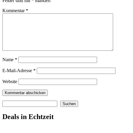
Felder sind mit
*
markiert
Kommentar
*
Name
*
E-Mail-Adresse
*
Website
Suchen
Suchen
Deals in Echtzeit