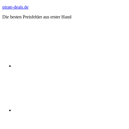
Zum
pirate-deals.de
Inhalt
Die besten Preisfehler aus erster Hand
springen
WhatsApp
Telegram
Discord