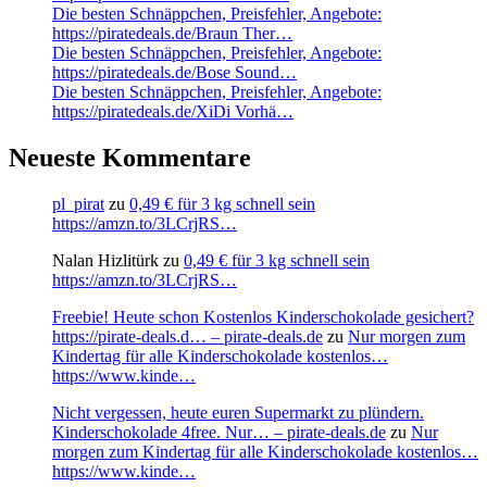
Die besten Schnäppchen, Preisfehler, Angebote:
https://piratedeals.de/Braun Ther…
Die besten Schnäppchen, Preisfehler, Angebote:
https://piratedeals.de/Bose Sound…
Die besten Schnäppchen, Preisfehler, Angebote:
https://piratedeals.de/XiDi Vorhä…
Neueste Kommentare
pl_pirat
zu
0,49 € für 3 kg schnell sein
https://amzn.to/3LCrjRS…
Nalan Hizlitürk
zu
0,49 € für 3 kg schnell sein
https://amzn.to/3LCrjRS…
Freebie! Heute schon Kostenlos Kinderschokolade gesichert?
https://pirate-deals.d… – pirate-deals.de
zu
Nur morgen zum
Kindertag für alle Kinderschokolade kostenlos…
https://www.kinde…
Nicht vergessen, heute euren Supermarkt zu plündern.
Kinderschokolade 4free. Nur… – pirate-deals.de
zu
Nur
morgen zum Kindertag für alle Kinderschokolade kostenlos…
https://www.kinde…