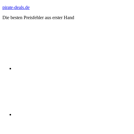
Zum
pirate-deals.de
Inhalt
Die besten Preisfehler aus erster Hand
springen
WhatsApp
Telegram
Discord