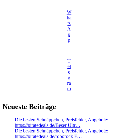
W
ha
ts
A
p
p
T
el
e
g
ra
m
Neueste Beiträge
Die besten Schnäppchen, Preisfehler, Angebote:
https://piratedeals.de/Beser Ultr…
Die besten Schnäppchen, Preisfehler, Angebote:
https://piratedeals.de/roborock F…