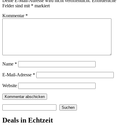
Deine E-Mail-Adresse wird nicht veröffentlicht.
Erforderliche
Felder sind mit
*
markiert
Kommentar
*
Name
*
E-Mail-Adresse
*
Website
Suchen
Suchen
Deals in Echtzeit