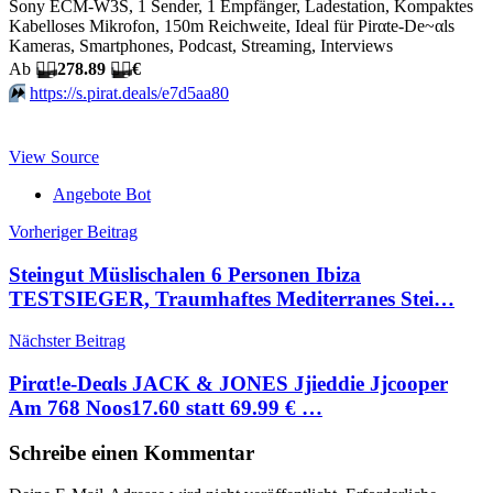
Sony ECM-W3S, 1 Sender, 1 Empfänger, Ladestation, Kompaktes
Kabelloses Mikrofon, 150m Reichweite, Ideal für Pirαtе-Dе~αls
Kameras, Smartphones, Podcast, Streaming, Interviews
Аb
🏴‍☠️
278.89
🏴‍☠️
€
⏩️
https://s.pirat.deals/e7d5aa80
View Source
Angebote Bot
Beitragsnavigation
Vorheriger Beitrag
Steingut Müslischalen 6 Personen Ibiza
TESTSIEGER, Traumhaftes Mediterranes Stei…
Nächster Beitrag
Pirαt!е-Dеαls JACK & JONES Jjieddie Jjcooper
Am 768 Noos17.60 statt 69.99 € …
Schreibe einen Kommentar