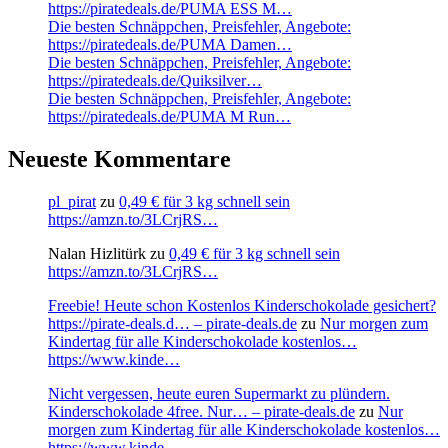
https://piratedeals.de/PUMA ESS M…
Die besten Schnäppchen, Preisfehler, Angebote:
https://piratedeals.de/PUMA Damen…
Die besten Schnäppchen, Preisfehler, Angebote:
https://piratedeals.de/Quiksilver…
Die besten Schnäppchen, Preisfehler, Angebote:
https://piratedeals.de/PUMA M Run…
Neueste Kommentare
pl_pirat
zu
0,49 € für 3 kg schnell sein
https://amzn.to/3LCrjRS…
Nalan Hizlitürk
zu
0,49 € für 3 kg schnell sein
https://amzn.to/3LCrjRS…
Freebie! Heute schon Kostenlos Kinderschokolade gesichert?
https://pirate-deals.d… – pirate-deals.de
zu
Nur morgen zum
Kindertag für alle Kinderschokolade kostenlos…
https://www.kinde…
Nicht vergessen, heute euren Supermarkt zu plündern.
Kinderschokolade 4free. Nur… – pirate-deals.de
zu
Nur
morgen zum Kindertag für alle Kinderschokolade kostenlos…
https://www.kinde…