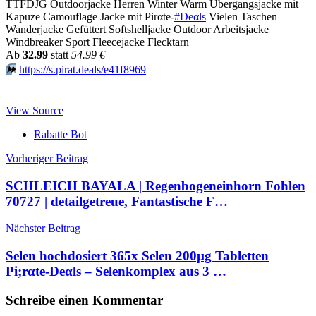
TTFDJG Outdoorjacke Herren Winter Warm Übergangsjacke mit
Kapuze Camouflage Jacke mit Pirαtе-
#Dеαls
Vielen Taschen
Wanderjacke Gefüttert Softshelljacke Outdoor Arbeitsjacke
Windbreaker Sport Fleecejacke Flecktarn
Аb
32.99
statt
54.99 €
⏩️
https://s.pirat.deals/e41f8969
View Source
Rabatte Bot
Beitragsnavigation
Vorheriger Beitrag
SCHLEICH BAYALA | Regenbogeneinhorn Fohlen
70727 | detailgetreue, Fantastische F…
Nächster Beitrag
Selen hochdosiert 365x Selen 200µg Tabletten
Pi;rαtе-Dеαls – Selenkomplex aus 3 …
Schreibe einen Kommentar