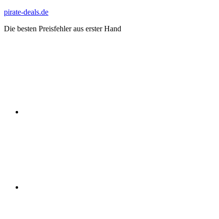
Zum
pirate-deals.de
Inhalt
Die besten Preisfehler aus erster Hand
springen
WhatsApp
Telegram
Discord