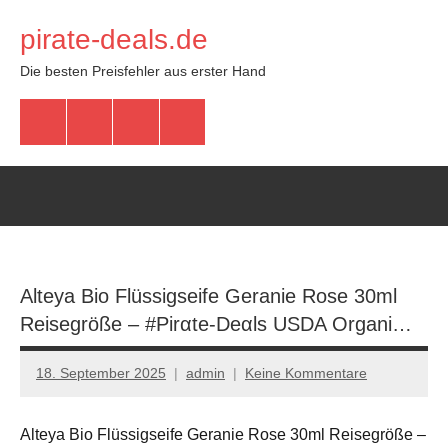
Zum
pirate-deals.de
Inhalt
springen
Die besten Preisfehler aus erster Hand
WhatsApp
Telegram
Discord
Facebook
Alteya Bio Flüssigseife Geranie Rose 30ml
Reisegröße – #Pirαtе-Dеαls USDA Organi…
18. September 2025
admin
Keine Kommentare
Alteya Bio Flüssigseife Geranie Rose 30ml Reisegröße –