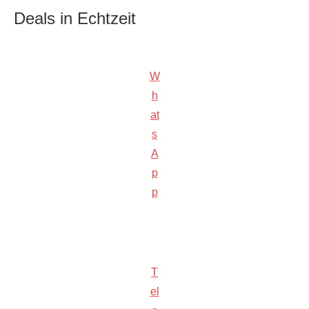
Deals in Echtzeit
W
h
at
s
A
p
p
T
el