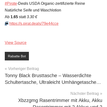
#Pirαtе
-Dеαls USDA Organic-zertifizierte Reine
Natürliche Seife und Waschlotion
Аb
1.65
statt
3.30 €
⏩️
https://s.pirat.deals/79e44cce
View Source
Rabatte Bot
Beitragsnavigation
Vorheriger Beitrag
Tonny Black Brusttasche – Wasserdichte
Schultertasche, Ultraleicht Umhängetasche…
Nächster Beitrag
Xbzzgmg Rasentrimmer mit Akku, Akku