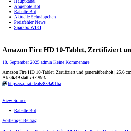
Hauptkanal
Angebote Bot
Rabatte Bot
Aktuelle Schnäppchen
Preisfehler News
Sparabo WIKI
Amazon Fire HD 10-Tablet, Zertifiziert un
18. September 2025
admin
Keine Kommentare
Amazon Fire HD 10-Tablet, Zertifiziert und generalüberholt | 25,6 c
Аb
66.49
statt
147.99 €
⏩️
https://s.pirat.deals/839a91ba
View Source
Rabatte Bot
Beitragsnavigation
Vorheriger Beitrag