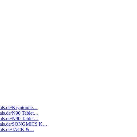
deals.de/Kryptonite…
deals.de/N90 Tablet…
deals.de/N90 Tablet…
atedeals.de/SONGMICS K…
edeals.de/JACK &…