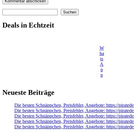
Suchen
Suchen
Deals in Echtzeit
W
ha
ts
A
p
p
Neueste Beiträge
Die besten Schnäppchen, Preisfehler, Angebote: https://pirate
Die besten Schnäppchen, Preisfehler, Angebote: https://pirate
Die besten Schnäppchen, Preisfehler, Angebote: https://pirate
Die besten Schnäppchen, Preisfehler, Angebote: https://pir
Die besten Schnäppchen, Preisfehler, Angebote: https://pirat