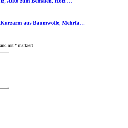
Holz, Auto zum Bemalen, Holz …
ts Kurzarm aus Baumwolle, Mehrfa…
sind mit
*
markiert