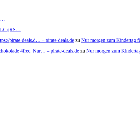
RS…
to/3LCrjRS…
s://pirate-deals.d… – pirate-deals.de
zu
Nur morgen zum Kindertag f
chokolade 4free. Nur… – pirate-deals.de
zu
Nur morgen zum Kindertag