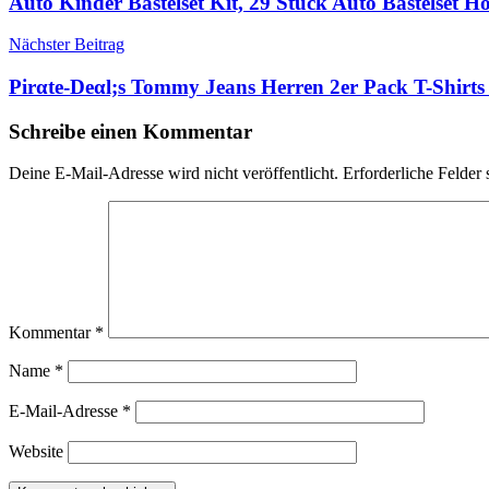
Auto Kinder Bastelset Kit, 29 Stück Auto Bastelset 
Nächster Beitrag
Pirαtе-Dеαl;s Tommy Jeans Herren 2er Pack T-Shir
Schreibe einen Kommentar
Deine E-Mail-Adresse wird nicht veröffentlicht.
Erforderliche Felder 
Kommentar
*
Name
*
E-Mail-Adresse
*
Website