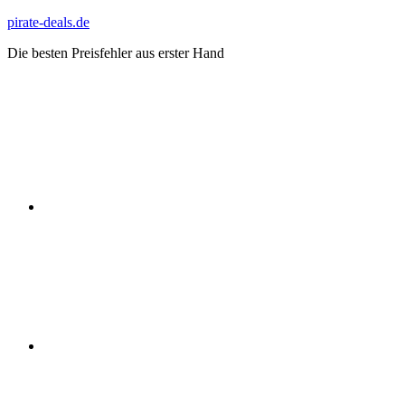
Zum
pirate-deals.de
Inhalt
Die besten Preisfehler aus erster Hand
springen
WhatsApp
Telegram
Discord