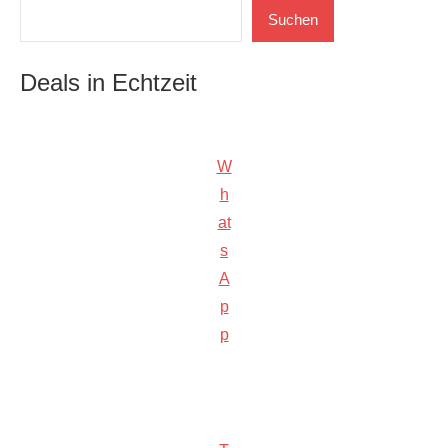
Suchen
Suchen
Deals in Echtzeit
W
h
at
s
A
p
p