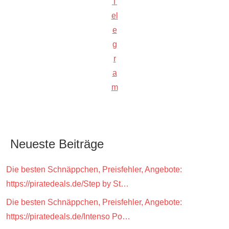
T
el
e
g
r
a
m
Neueste Beiträge
Die besten Schnäppchen, Preisfehler, Angebote:
https://piratedeals.de/Step by St…
Die besten Schnäppchen, Preisfehler, Angebote:
https://piratedeals.de/Intenso Po…