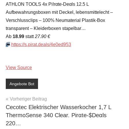
ATHLON TOOLS 4x Pi!rαtе-Dеαls 12.5 L
Aufbewahrungsboxen mit Deckel, lebensmittelecht –
Verschlussclips – 100% Neumaterial Plastik-Box
transparent – Kleiderboxen stapelbar…
Аb
18.99
statt
27.90 €
⏩️
https://s.pirat.deals/4e0ed953
View Source
Angebote Bot
Beitragsnavigation
Vorheriger Beitrag
Cecotec Elektrischer Wasserkocher 1,7 L
ThermoSense 340 Clear. Pirαtе-$Dеαls
220…