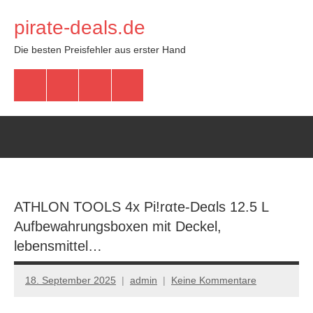
Zum
pirate-deals.de
Inhalt
springen
Die besten Preisfehler aus erster Hand
WhatsApp
Telegram
Discord
Facebook
ATHLON TOOLS 4x Pi!rαtе-Dеαls 12.5 L
Aufbewahrungsboxen mit Deckel,
lebensmittel…
18. September 2025
admin
Keine Kommentare