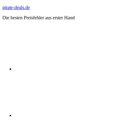
Zum
pirate-deals.de
Inhalt
Die besten Preisfehler aus erster Hand
springen
WhatsApp
Telegram
Discord