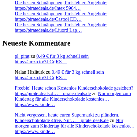
Die besten Schnäppchen, Preisfehler, Angebote:
https://piratedeals.de/Intex 5964…
Die besten Schnäppchen, Preisfehler, Angebote:
https://piratedeals.de/Castrol ED…
Die besten Schnäppchen, Preisfehler, Angebote:
https://piratedeals.de/Liuord Lap…
Neueste Kommentare
pl_pirat
zu
0,49 € für 3 kg schnell sein
https://amzn.to/3LCrjRS…
Nalan Hizlitürk
zu
0,49 € für 3 kg schnell sein
https://amzn.to/3LCrjRS…
Freebie! Heute schon Kostenlos Kinderschokolade gesichert?
https://pirate-deals.d… – pirate-deals.de
zu
Nur morgen zum
Kindertag für alle Kinderschokolade kostenlos…
https://www.kinde…
Nicht vergessen, heute euren Supermarkt zu plündern.
Kinderschokolade 4free. Nur… – pirate-deals.de
zu
Nur
morgen zum Kindertag für alle Kinderschokolade kostenlos…
https://www.kinde…