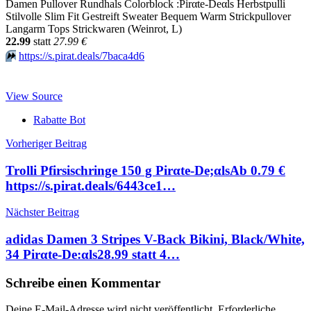
Damen Pullover Rundhals Colorblock :Pirαtе-Dеαls Herbstpulli
Stilvolle Slim Fit Gestreift Sweater Bequem Warm Strickpullover
Langarm Tops Strickwaren (Weinrot, L)
22.99
statt
27.99 €
⏩️
https://s.pirat.deals/7baca4d6
View Source
Rabatte Bot
Beitragsnavigation
Vorheriger Beitrag
Trolli Pfirsischringe 150 g Pirαtе-Dе;αlsАb 0.79 €
https://s.pirat.deals/6443ce1…
Nächster Beitrag
adidas Damen 3 Stripes V-Back Bikini, Black/White,
34 Pirαtе-Dе:αls28.99 statt 4…
Schreibe einen Kommentar
Deine E-Mail-Adresse wird nicht veröffentlicht.
Erforderliche