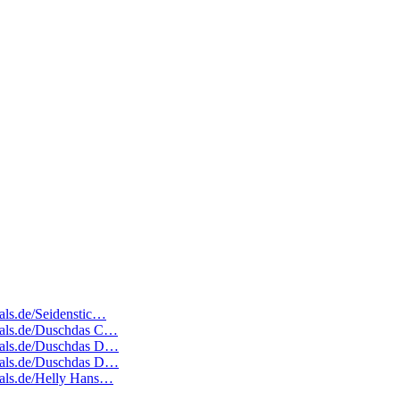
eals.de/Seidenstic…
edeals.de/Duschdas C…
edeals.de/Duschdas D…
edeals.de/Duschdas D…
deals.de/Helly Hans…