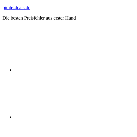
Zum
pirate-deals.de
Inhalt
Die besten Preisfehler aus erster Hand
springen
WhatsApp
Telegram
Discord