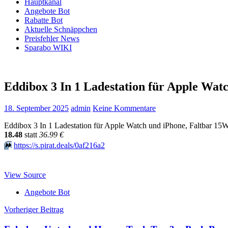
Hauptkanal
Angebote Bot
Rabatte Bot
Aktuelle Schnäppchen
Preisfehler News
Sparabo WIKI
Eddibox 3 In 1 Ladestation für Apple Wa
18. September 2025
admin
Keine Kommentare
Eddibox 3 In 1 Ladestation für Apple Watch und iPhone, Faltbar 15
18.48
statt
36.99 €
⏩️
https://s.pirat.deals/0af216a2
View Source
Angebote Bot
Beitragsnavigation
Vorheriger Beitrag