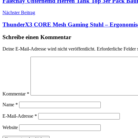
Falechay Unterhemd Herren Tank Top 3er Pack Baum
Nächster Beitrag
ThunderX3 CORE Mesh Gaming Stuhl – Ergonomisc
Schreibe einen Kommentar
Deine E-Mail-Adresse wird nicht veröffentlicht.
Erforderliche Felder 
Kommentar
*
Name
*
E-Mail-Adresse
*
Website