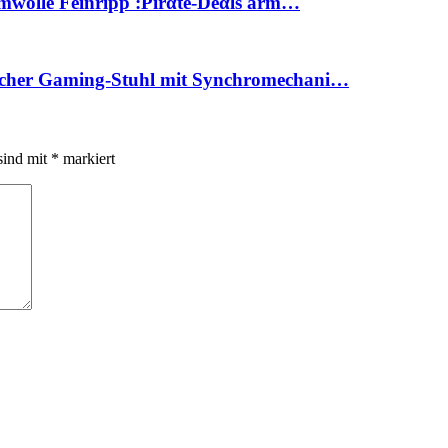
wolle Feinripp :Pirαtе-Dеαls ärm…
her Gaming-Stuhl mit Synchromechani…
sind mit
*
markiert