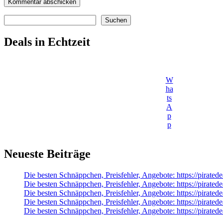
Suchen
Suchen
Deals in Echtzeit
W
ha
ts
A
p
p
Neueste Beiträge
Die besten Schnäppchen, Preisfehler, Angebote: https://pirated
Die besten Schnäppchen, Preisfehler, Angebote: https://pirat
Die besten Schnäppchen, Preisfehler, Angebote: https://pirat
Die besten Schnäppchen, Preisfehler, Angebote: https://pirat
Die besten Schnäppchen, Preisfehler, Angebote: https://pirate