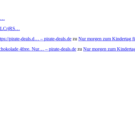
RS…
to/3LCrjRS…
s://pirate-deals.d… – pirate-deals.de
zu
Nur morgen zum Kindertag f
chokolade 4free. Nur… – pirate-deals.de
zu
Nur morgen zum Kindertag