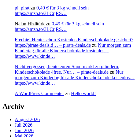
pl_pirat
zu
0,49 € für 3 kg schnell sein
https://amzn.to/3LCrjRS…
Nalan Hizlitürk
zu
0,49 € für 3 kg schnell sein
https://amzn.to/3LCrjRS…
Freebie! Heute schon Kostenlos Kinderschokolade gesichert?
https://pirate-deals.d… – pirate-deals.de
zu
Nur morgen zum
Kindertag für alle Kinderschokolade kostenlos…
https://www.kinde…
Nicht vergessen, heute euren Supermarkt zu plündern.
Kinderschokolade 4free. Nur… – pirate-deals.de
zu
Nur
morgen zum Kindertag für alle Kinderschokolade kostenlos…
https://www.kinde…
A WordPress Commenter
zu
Hello world!
Archiv
August 2026
Juli 2026
Juni 2026
Mai 2026