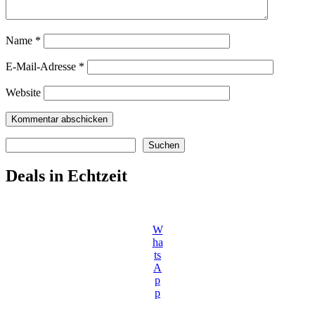
Name
*
E-Mail-Adresse
*
Website
Suchen
Suchen
Deals in Echtzeit
W
ha
ts
A
p
p