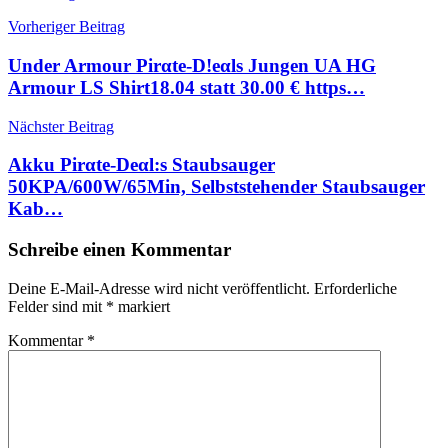
Beitragsnavigation
Vorheriger Beitrag
Under Armour Pirαtе-D!еαls Jungen UA HG
Armour LS Shirt18.04 statt 30.00 € https…
Nächster Beitrag
Akku Pirαtе-Dеαl:s Staubsauger
50KPA/600W/65Min, Selbststehender Staubsauger
Kab…
Schreibe einen Kommentar
Deine E-Mail-Adresse wird nicht veröffentlicht.
Erforderliche
Felder sind mit
*
markiert
Kommentar
*