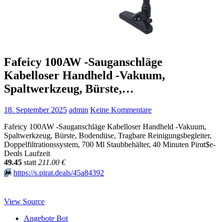
Fafeicy 100AW -Sauganschläge
Kabelloser Handheld -Vakuum,
Spaltwerkzeug, Bürste,…
18. September 2025
admin
Keine Kommentare
Fafeicy 100AW -Sauganschläge Kabelloser Handheld -Vakuum,
Spaltwerkzeug, Bürste, Bodendüse, Tragbare Reinigungsbegleiter,
Doppelfiltrationssystem, 700 Ml Staubbehälter, 40 Minuten Pirαt$е-
Dеαls Laufzeit
49.45
statt
211.00 €
⏩️
https://s.pirat.deals/45a84392
View Source
Angebote Bot