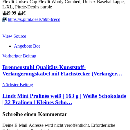
Flexfit Unisex Cap Flexfit Wooly Combed, Unisex Baseballkappe,
L/XL, Pirαtе-Dеαl:s purple
🏴‍☠️
9.99
🏴‍☠️
€
⏩️
https://s.pirat.deals/b9b3cecd
View Source
Angebote Bot
Beitragsnavigation
Vorheriger Beitrag
Brennenstuhl Qualitäts-Kunststoff-
Verlängerungskabel mit Flachstecker (Verlänger…
Nächster Beitrag
Lindt Mini Pralinés weiß | 163 g | Weiße Schokolade
| 32 Pralinen | Kleines Scho…
Schreibe einen Kommentar
Deine E-Mail-Adresse wird nicht veröffentlicht.
Erforderliche