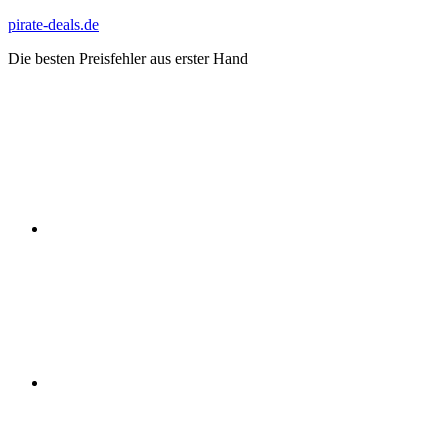
Zum
pirate-deals.de
Inhalt
Die besten Preisfehler aus erster Hand
springen
WhatsApp
Telegram
Discord