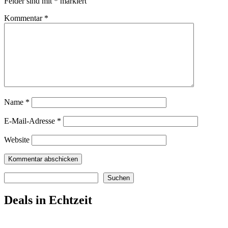
Felder sind mit
*
markiert
Kommentar
*
Name
*
E-Mail-Adresse
*
Website
Suchen
Suchen
Deals in Echtzeit