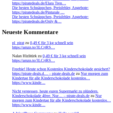
https://piratedeals.de/Elara Tren…
Die besten Schnäppchen, Preisfehler, Angebote:
https://piratedeals.de/Pinturale …
Die besten Schnäppchen, Preisfehler, Angebote:
https://piratedeals.de/Only &…
Neueste Kommentare
pl_pirat
zu
0,49 € für 3 kg schnell sein
https://amzn.to/3LCrjRS…
Nalan Hizlitürk
zu
0,49 € für 3 kg schnell sein
https://amzn.to/3LCrjRS…
Freebie! Heute schon Kostenlos Kinderschokolade gesichert?
https://pirate-deals.d… – pirate-deals.de
zu
Nur morgen zum
Kindertag für alle Kinderschokolade kostenlos…
https://www.kinde…
Nicht vergessen, heute euren Supermarkt zu plündern.
Kinderschokolade 4free. Nur… – pirate-deals.de
zu
Nur
morgen zum Kindertag für alle Kinderschokolade kostenlos…
https://www.kinde…