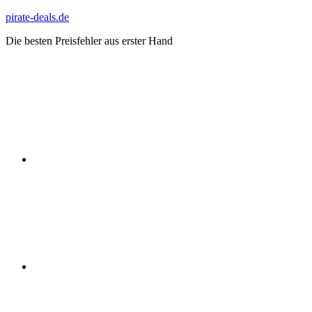
Zum
pirate-deals.de
Inhalt
Die besten Preisfehler aus erster Hand
springen
WhatsApp
Telegram
Discord