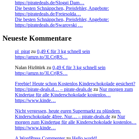
https://piratedeals.de/Sloggi Dam…
Die besten Schnäppchen, Preisfehler, Angebote:
https://piratedeals.de/Freiesolda…
Die besten Schnäppchen, Preisfehler, Angebote:
https://piratedeals.de/Swarovski …
Neueste Kommentare
pl_pirat
zu
0,49 € für 3 kg schnell sein
https://amzn.to/3LCrjRS…
Nalan Hizlitürk
zu
0,49 € für 3 kg schnell sein
https://amzn.to/3LCrjRS…
Freebie! Heute schon Kostenlos Kinderschokolade gesichert?
https://pirate-deals.d… – pirate-deals.de
zu
Nur morgen zum
Kindertag für alle Kinderschokolade kostenlos…
https://www.kinde…
Nicht vergessen, heute euren Supermarkt zu plündern.
Kinderschokolade 4free. Nur… – pirate-deals.de
zu
Nur
morgen zum Kindertag für alle Kinderschokolade kostenlos…
https://www.kinde…
A WordPress Commenter
zu
Hello world!