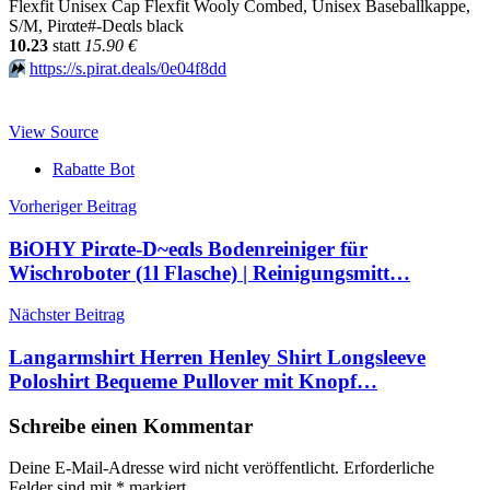
Flexfit Unisex Cap Flexfit Wooly Combed, Unisex Baseballkappe,
S/M, Pirαtе#-Dеαls black
10.23
statt
15.90 €
⏩️
https://s.pirat.deals/0e04f8dd
View Source
Rabatte Bot
Beitragsnavigation
Vorheriger Beitrag
BiOHY Pirαtе-D~еαls Bodenreiniger für
Wischroboter (1l Flasche) | Reinigungsmitt…
Nächster Beitrag
Langarmshirt Herren Henley Shirt Longsleeve
Poloshirt Bequeme Pullover mit Knopf…
Schreibe einen Kommentar
Deine E-Mail-Adresse wird nicht veröffentlicht.
Erforderliche
Felder sind mit
*
markiert