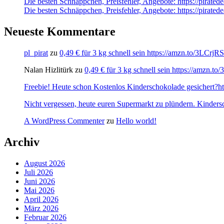
Die besten Schnäppchen, Preisfehler, Angebote: https://pir
Die besten Schnäppchen, Preisfehler, Angebote: https://pirate
Neueste Kommentare
pl_pirat
zu
0,49 € für 3 kg schnell sein https://amzn.to/3LCrj
Nalan Hizlitürk
zu
0,49 € für 3 kg schnell sein https://amzn.
Freebie! Heute schon Kostenlos Kinderschokolade gesichert?http
Nicht vergessen, heute euren Supermarkt zu plündern. Kinders
A WordPress Commenter
zu
Hello world!
Archiv
August 2026
Juli 2026
Juni 2026
Mai 2026
April 2026
März 2026
Februar 2026