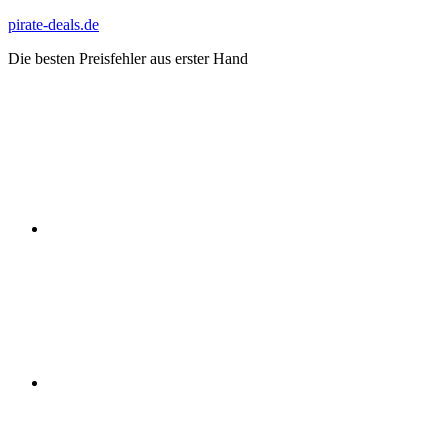
Zum
pirate-deals.de
Inhalt
Die besten Preisfehler aus erster Hand
springen
WhatsApp
Telegram
Discord