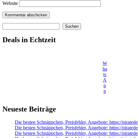
Website
Suchen
Suchen
Deals in Echtzeit
W
ha
ts
A
p
p
Neueste Beiträge
Die besten Schnäppchen, Preisfehler, Angebote: https://pirate
Die besten Schnäppchen, Preisfehler, Angebote: https://pirate
Die besten Schnäppchen, Preisfehler, Angebote: https://pir