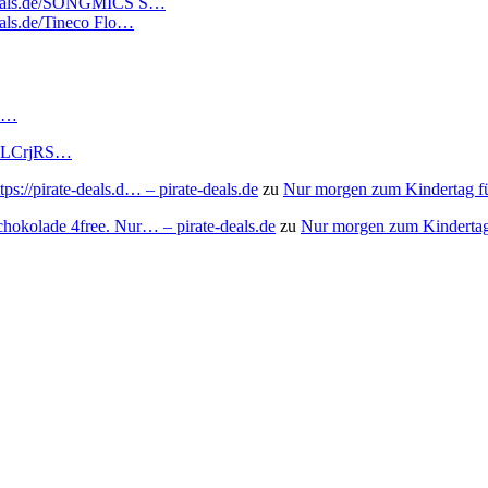
atedeals.de/SONGMICS S…
deals.de/Tineco Flo…
RS…
to/3LCrjRS…
s://pirate-deals.d… – pirate-deals.de
zu
Nur morgen zum Kindertag f
chokolade 4free. Nur… – pirate-deals.de
zu
Nur morgen zum Kindertag