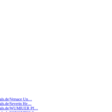
deals.de/Versace Un…
deals.de/Severin He…
atedeals.de/WUMIUER Pf…