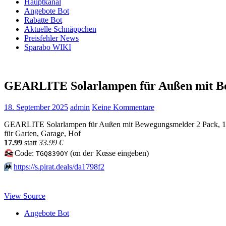
Hauptkanal
Angebote Bot
Rabatte Bot
Aktuelle Schnäppchen
Preisfehler News
Sparabo WIKI
GEARLITE Solarlampen für Außen mit Be
18. September 2025
admin
Keine Kommentare
GEARLITE Solarlampen für Außen mit Bewegungsmelder 2 Pack, 120 
für Garten, Garage, Hof
17.99
statt
33.99 €
✂️
Code:
(αn dег Kαssе еingеbеn)
TGQ839OY
⏩️
https://s.pirat.deals/da1798f2
View Source
Angebote Bot