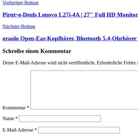
Beitragsnavigation
Vorheriger Beitrag
Pirαt~е-Dеαls Lenovo L27i-4A | 27″ Full HD Monitor
Nächster Beitrag
oraolo Open-Ear-Kopfhörer, Bluetooth 5.4-Ohrhörer
Schreibe einen Kommentar
Deine E-Mail-Adresse wird nicht veröffentlicht.
Erforderliche Felder 
Kommentar
*
Name
*
E-Mail-Adresse
*