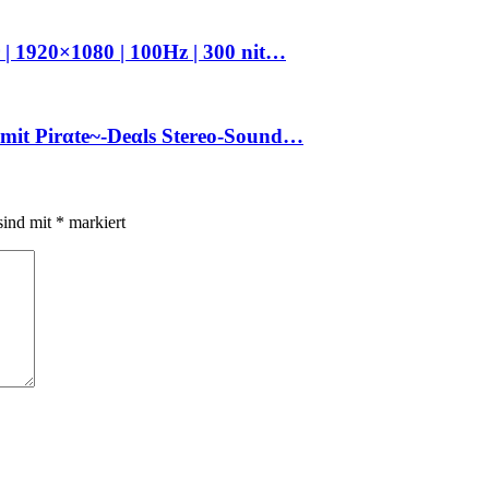
 | 1920×1080 | 100Hz | 300 nit…
 mit Pirαtе~-Dеαls Stereo-Sound…
sind mit
*
markiert