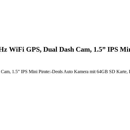
z WiFi GPS, Dual Dash Cam, 1.5” IPS Mi
m, 1.5” IPS Mini Pirαtе:-Dеαls Auto Kamera mit 64GB SD Karte, P