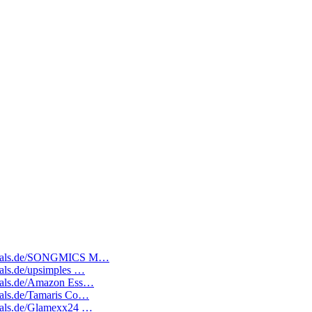
atedeals.de/SONGMICS M…
eals.de/upsimples …
edeals.de/Amazon Ess…
deals.de/Tamaris Co…
edeals.de/Glamexx24 …