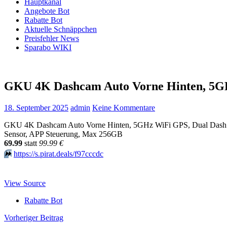
Hauptkanal
Angebote Bot
Rabatte Bot
Aktuelle Schnäppchen
Preisfehler News
Sparabo WIKI
GKU 4K Dashcam Auto Vorne Hinten, 5GH
18. September 2025
admin
Keine Kommentare
GKU 4K Dashcam Auto Vorne Hinten, 5GHz WiFi GPS, Dual Dash Ca
Sensor, APP Steuerung, Max 256GB
69.99
statt
99.99 €
⏩️
https://s.pirat.deals/f97cccdc
View Source
Rabatte Bot
Beitragsnavigation
Vorheriger Beitrag