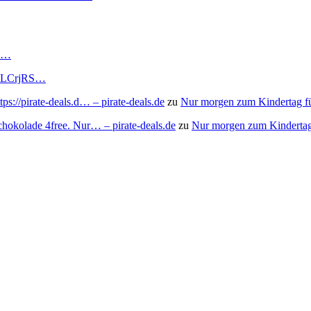
RS…
to/3LCrjRS…
s://pirate-deals.d… – pirate-deals.de
zu
Nur morgen zum Kindertag f
chokolade 4free. Nur… – pirate-deals.de
zu
Nur morgen zum Kindertag