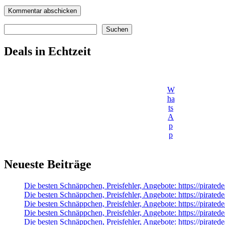
Suchen
Suchen
Deals in Echtzeit
W
ha
ts
A
p
p
Neueste Beiträge
Die besten Schnäppchen, Preisfehler, Angebote: https://pir
Die besten Schnäppchen, Preisfehler, Angebote: https://pirated
Die besten Schnäppchen, Preisfehler, Angebote: https://pirat
Die besten Schnäppchen, Preisfehler, Angebote: https://pirate
Die besten Schnäppchen, Preisfehler, Angebote: https://pirat