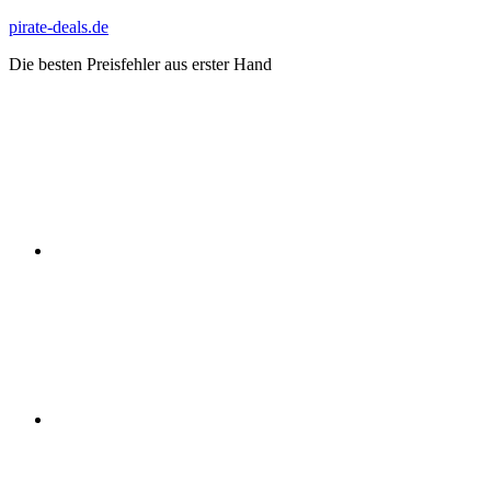
Zum
pirate-deals.de
Inhalt
Die besten Preisfehler aus erster Hand
springen
WhatsApp
Telegram
Discord