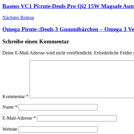
Baseus VC1 Pi;rαtе-Dеαls Pro Qi2 15W Magsafe Aut
Nächster Beitrag
Omega Pirαtе-:Dеαls 3 Gummibärchen – Omega 3 Veg
Schreibe einen Kommentar
Deine E-Mail-Adresse wird nicht veröffentlicht.
Erforderliche Felder 
Kommentar
*
Name
*
E-Mail-Adresse
*
Website