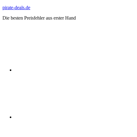
Zum
pirate-deals.de
Inhalt
Die besten Preisfehler aus erster Hand
springen
WhatsApp
Telegram
Discord