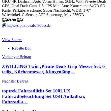
GKU 4K Dashcam Auto Vorne Hinten, 5GHz WiFi Pi~rαtе-Dеαls
GPS, Dual Dash Cam, 1.5” IPS Mini Auto Kamera mit 64GB SD
Karte, Parküberwachung, Super Nachtsicht, WDR, 170°
Weitwinkel, G-Sensor, APP Steuerung, Max 256GB
🏴‍☠️
69.98
🏴‍☠️
€
⏩️
https://s.pirat.deals/f97cccdc
View Source
Rabatte Bot
Beitragsnavigation
Vorheriger Beitrag
ZWILLING Twin ;Pirαtе-Dеαls Grip Messer-Set, 6-
teilig, Küchenmesser, Klingenläng…
Nächster Beitrag
toptrek Fahrradlicht Set 100LUX,
Fahrradbeleuchtung Set USB Aufladbar,
Fahrradla…