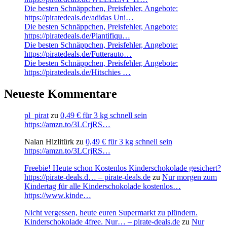
Die besten Schnäppchen, Preisfehler, Angebote:
https://piratedeals.de/adidas Uni…
Die besten Schnäppchen, Preisfehler, Angebote:
https://piratedeals.de/Plantifiqu…
Die besten Schnäppchen, Preisfehler, Angebote:
https://piratedeals.de/Futterauto…
Die besten Schnäppchen, Preisfehler, Angebote:
https://piratedeals.de/Hitschies …
Neueste Kommentare
pl_pirat
zu
0,49 € für 3 kg schnell sein
https://amzn.to/3LCrjRS…
Nalan Hizlitürk
zu
0,49 € für 3 kg schnell sein
https://amzn.to/3LCrjRS…
Freebie! Heute schon Kostenlos Kinderschokolade gesichert?
https://pirate-deals.d… – pirate-deals.de
zu
Nur morgen zum
Kindertag für alle Kinderschokolade kostenlos…
https://www.kinde…
Nicht vergessen, heute euren Supermarkt zu plündern.
Kinderschokolade 4free. Nur… – pirate-deals.de
zu
Nur