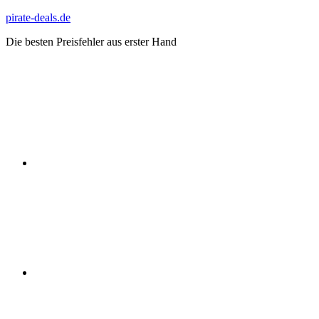
Zum
pirate-deals.de
Inhalt
Die besten Preisfehler aus erster Hand
springen
WhatsApp
Telegram
Discord