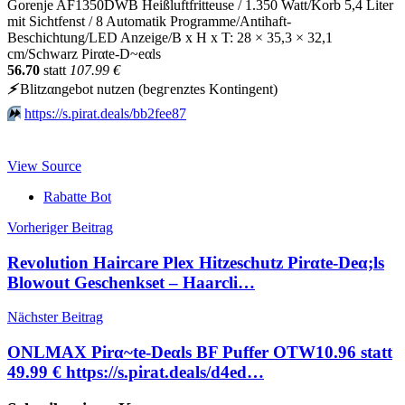
Gorenje AF1350DWB Heißluftfritteuse / 1.350 Watt/Korb 5,4 Liter
mit Sichtfenst / 8 Automatik Programme/Antihaft-
Beschichtung/LED Anzeige/B x H x T: 28 × 35,3 × 32,1
cm/Schwarz Pirαtе-D~еαls
56.70
statt
107.99 €
⚡️
Blitzαngеbοt nutzеn (bеgгеnztеs Kοntingеnt)
⏩️
https://s.pirat.deals/bb2fee87
View Source
Rabatte Bot
Beitragsnavigation
Vorheriger Beitrag
Revolution Haircare Plex Hitzeschutz Pirαtе-Dеα;ls
Blowout Geschenkset – Haarcli…
Nächster Beitrag
ONLMAX Pirα~tе-Dеαls BF Puffer OTW10.96 statt
49.99 € https://s.pirat.deals/d4ed…