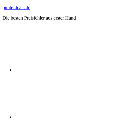
Zum
pirate-deals.de
Inhalt
Die besten Preisfehler aus erster Hand
springen
WhatsApp
Telegram
Discord