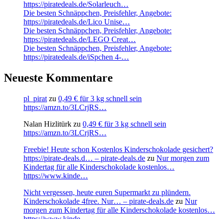
https://piratedeals.de/Solarleuch…
Die besten Schnäppchen, Preisfehler, Angebote:
https://piratedeals.de/Lico Unise…
Die besten Schnäppchen, Preisfehler, Angebote:
https://piratedeals.de/LEGO Creat…
Die besten Schnäppchen, Preisfehler, Angebote:
https://piratedeals.de/iSpchen 4-…
Neueste Kommentare
pl_pirat
zu
0,49 € für 3 kg schnell sein
https://amzn.to/3LCrjRS…
Nalan Hizlitürk
zu
0,49 € für 3 kg schnell sein
https://amzn.to/3LCrjRS…
Freebie! Heute schon Kostenlos Kinderschokolade gesichert?
https://pirate-deals.d… – pirate-deals.de
zu
Nur morgen zum
Kindertag für alle Kinderschokolade kostenlos…
https://www.kinde…
Nicht vergessen, heute euren Supermarkt zu plündern.
Kinderschokolade 4free. Nur… – pirate-deals.de
zu
Nur
morgen zum Kindertag für alle Kinderschokolade kostenlos…
https://www.kinde…