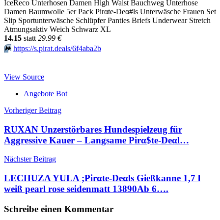
IceReco Unterhosen Damen High Waist Bauchweg Unterhose
Damen Baumwolle 5er Pack Pirαtе-Dеα#ls Unterwäsche Frauen Set
Slip Sportunterwäsche Schlüpfer Panties Briefs Underwear Stretch
Atmungsaktiv Weich Schwarz XL
14.15
statt
29.99 €
⏩️
https://s.pirat.deals/6f4aba2b
View Source
Angebote Bot
Beitragsnavigation
Vorheriger Beitrag
RUXAN Unzerstörbares Hundespielzeug für
Aggressive Kauer – Langsame Pirα$tе-Dеαl…
Nächster Beitrag
LECHUZA YULA ;Pirαtе-Dеαls Gießkanne 1,7 l
weiß pearl rose seidenmatt 13890Аb 6….
Schreibe einen Kommentar