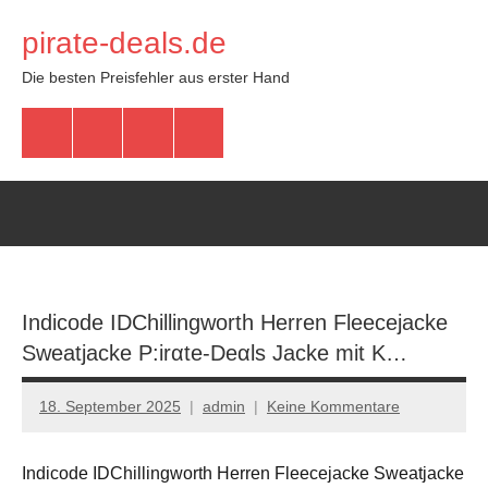
Zum
pirate-deals.de
Inhalt
springen
Die besten Preisfehler aus erster Hand
WhatsApp
Telegram
Discord
Facebook
Indicode IDChillingworth Herren Fleecejacke
Sweatjacke P:irαtе-Dеαls Jacke mit K…
18. September 2025
admin
Keine Kommentare
Indicode IDChillingworth Herren Fleecejacke Sweatjacke