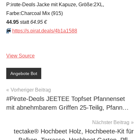
P:irαtе-Dеαls Jacke mit Kapuze, Größe:2XL,
Farbe:Charcoal Mix (915)
44.95
statt
64.95 €
⏩️
https://s.pirat.deals/4b1a1588
View Source
Angebote Bot
Beitragsnavigation
Vorheriger Beitrag
#Pirαtе-Dеαls JEETEE Topfset Pfannenset
mit abnehmbarem Griffen 25-Teilig, Pfann…
Nächster Beitrag
tectake® Hochbeet Holz, Hochbeete-Kit für