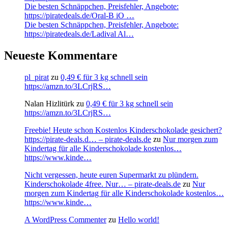
Die besten Schnäppchen, Preisfehler, Angebote:
https://piratedeals.de/Oral-B iO …
Die besten Schnäppchen, Preisfehler, Angebote:
https://piratedeals.de/Ladival Al…
Neueste Kommentare
pl_pirat
zu
0,49 € für 3 kg schnell sein
https://amzn.to/3LCrjRS…
Nalan Hizlitürk
zu
0,49 € für 3 kg schnell sein
https://amzn.to/3LCrjRS…
Freebie! Heute schon Kostenlos Kinderschokolade gesichert?
https://pirate-deals.d… – pirate-deals.de
zu
Nur morgen zum
Kindertag für alle Kinderschokolade kostenlos…
https://www.kinde…
Nicht vergessen, heute euren Supermarkt zu plündern.
Kinderschokolade 4free. Nur… – pirate-deals.de
zu
Nur
morgen zum Kindertag für alle Kinderschokolade kostenlos…
https://www.kinde…
A WordPress Commenter
zu
Hello world!