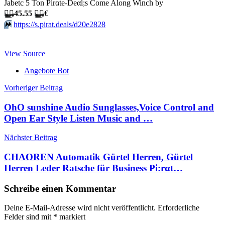
Jabetc 5 Ton Pirαtе-Dеαl;s Come Along Winch by
🏴‍☠️
45.55
🏴‍☠️
€
⏩️
https://s.pirat.deals/d20e2828
View Source
Angebote Bot
Beitragsnavigation
Vorheriger Beitrag
OhO sunshine Audio Sunglasses,Voice Control and
Open Ear Style Listen Music and …
Nächster Beitrag
CHAOREN Automatik Gürtel Herren, Gürtel
Herren Leder Ratsche für Business Pi:rαt…
Schreibe einen Kommentar
Deine E-Mail-Adresse wird nicht veröffentlicht.
Erforderliche
Felder sind mit
*
markiert