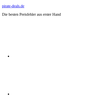
Zum
pirate-deals.de
Inhalt
Die besten Preisfehler aus erster Hand
springen
WhatsApp
Telegram
Discord