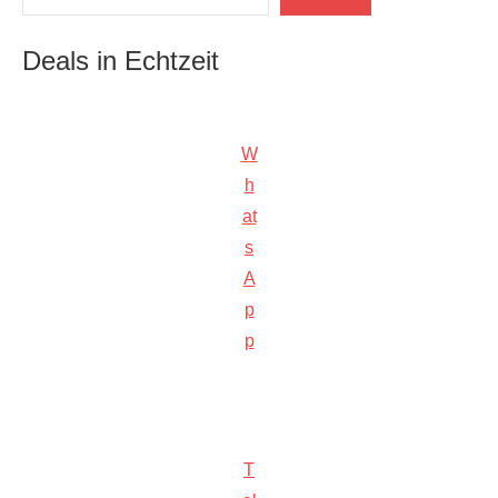
Deals in Echtzeit
W
h
at
s
A
p
p
T