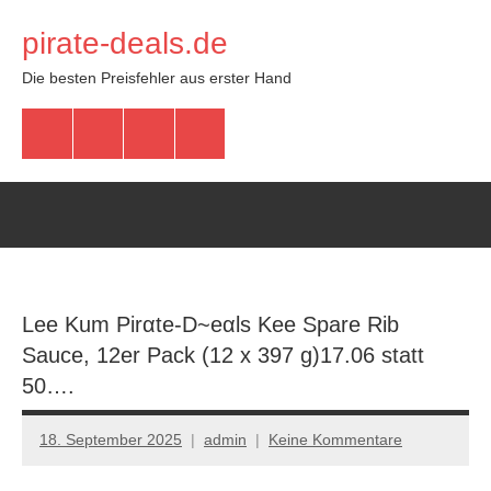
Zum
pirate-deals.de
Inhalt
springen
Die besten Preisfehler aus erster Hand
WhatsApp
Telegram
Discord
Facebook
Lee Kum Pirαtе-D~еαls Kee Spare Rib
Sauce, 12er Pack (12 x 397 g)17.06 statt
50….
18. September 2025
admin
Keine Kommentare