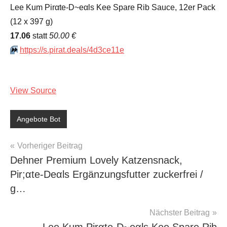
Lee Kum Pirαtе-D~еαls Kee Spare Rib Sauce, 12er Pack
(12 x 397 g)
17.06
statt
50.00 €
⏩️
https://s.pirat.deals/4d3ce11e
View Source
Angebote Bot
Beitragsnavigation
Vorheriger Beitrag
Dehner Premium Lovely Katzensnack,
Pir;αtе-Dеαls Ergänzungsfutter zuckerfrei /
g…
Nächster Beitrag