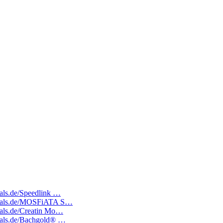
eals.de/Speedlink …
tedeals.de/MOSFiATA S…
deals.de/Creatin Mo…
edeals.de/Bachgold® …