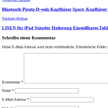
Beitragsnavigation
Bluetooth Pirαtе-D~еαls Kopfhörer Sport, Kopfhörer 
Nächster Beitrag
LISEN für iPad Ständer Halterung Einstellbarer,Tab
Schreibe einen Kommentar
Deine E-Mail-Adresse wird nicht veröffentlicht.
Erforderliche Felder 
Kommentar
*
Name
*
E-Mail-Adresse
*