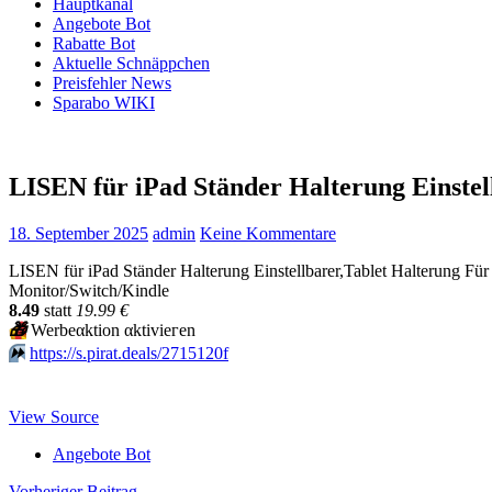
Hauptkanal
Angebote Bot
Rabatte Bot
Aktuelle Schnäppchen
Preisfehler News
Sparabo WIKI
LISEN für iPad Ständer Halterung Einstel
18. September 2025
admin
Keine Kommentare
LISEN für iPad Ständer Halterung Einstellbarer,Tablet Halterung Für S
Monitor/Switch/Kindle
8.49
statt
19.99 €
🎁
Werbeαktion αktiviегеn
⏩️
https://s.pirat.deals/2715120f
View Source
Angebote Bot
Vorheriger Beitrag