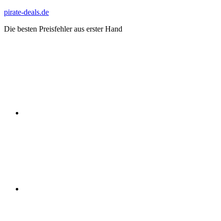
Zum
pirate-deals.de
Inhalt
Die besten Preisfehler aus erster Hand
springen
WhatsApp
Telegram
Discord