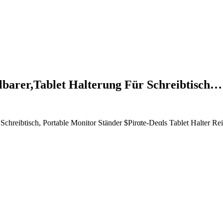
lbarer,Tablet Halterung Für Schreibtisch…
chreibtisch, Portable Monitor Ständer $Pirαtе-Dеαls Tablet Halter Reis