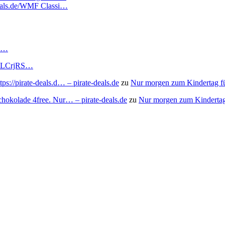
edeals.de/WMF Classi…
RS…
to/3LCrjRS…
s://pirate-deals.d… – pirate-deals.de
zu
Nur morgen zum Kindertag f
chokolade 4free. Nur… – pirate-deals.de
zu
Nur morgen zum Kindertag