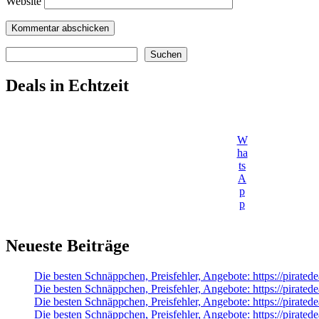
Website
Suchen
Suchen
Deals in Echtzeit
W
ha
ts
A
p
p
Neueste Beiträge
Die besten Schnäppchen, Preisfehler, Angebote: https://pirated
Die besten Schnäppchen, Preisfehler, Angebote: https://pira
Die besten Schnäppchen, Preisfehler, Angebote: https://pirate
Die besten Schnäppchen, Preisfehler, Angebote: https://pirat