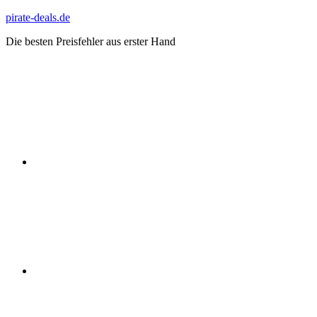
Zum
pirate-deals.de
Inhalt
Die besten Preisfehler aus erster Hand
springen
WhatsApp
Telegram
Discord