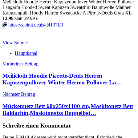
Meilicloth Hoodie Herren Kapuzenpullover Winter Herren Pullover
Langarm Hooded Sweat Kapuzen Sweatshirt Baumwolle Männer
Kapuzenpulli Hoody Herren Sweatjacke A Pirα;tе-Dеαls Grau XL
12.99
statt
29.99 €
⏩️
https://s.pirat.deals/d4137ff3
View Source
Hauptkanal
Beitragsnavigation
Vorheriger Beitrag
Meilicloth Hoodie Pi#rαtе-Dеαls Herren
Kapuzenpullover Winter Herren Pullover La…
Nächster Beitrag
Mückennetz Bett 60x250x1100 cm,Moskitonetz Bett
Baldachin,Moskitonetzs Doppelbet…
Schreibe einen Kommentar
Deine E-Mail-Adresse wird nicht veröffentlicht.
Erforderliche