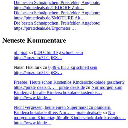
Die besten Schnäppchen, Preisfehler, Angebote:
https://piratedeals.de/GEDORE Zub…
Die besten Schnäppchen, Preisfehler, Angebote:
https://piratedeals.de/SMOTURE Ak…
Die besten Schnäppchen, Preisfehler, Angebote:
https://piratedeals.de/Ergometer …
Neueste Kommentare
pl_pirat
zu
0,49 € für 3 kg schnell sein
https://amzn.to/3LCrjRS…
Nalan Hizlitürk
zu
0,49 € für 3 kg schnell sein
https://amzn.to/3LCrjRS…
Freebie! Heute schon Kostenlos Kinderschokolade gesichert?
https://pirate-deals.d… – pirate-deals.de
zu
Nur morgen zum
Kindertag für alle Kinderschokolade kostenlos…
https://www.kinde…
Nicht vergessen, heute euren Supermarkt zu plündern.
Kinderschokolade 4free. Nur… – pirate-deals.de
zu
Nur
morgen zum Kindertag für alle Kinderschokolade kostenlos…
https://www.kinde…