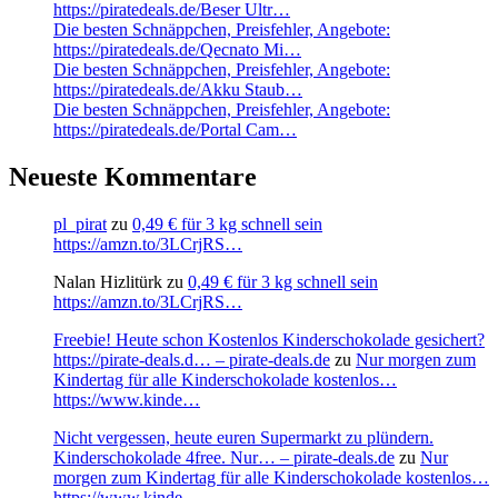
https://piratedeals.de/Beser Ultr…
Die besten Schnäppchen, Preisfehler, Angebote:
https://piratedeals.de/Qecnato Mi…
Die besten Schnäppchen, Preisfehler, Angebote:
https://piratedeals.de/Akku Staub…
Die besten Schnäppchen, Preisfehler, Angebote:
https://piratedeals.de/Portal Cam…
Neueste Kommentare
pl_pirat
zu
0,49 € für 3 kg schnell sein
https://amzn.to/3LCrjRS…
Nalan Hizlitürk
zu
0,49 € für 3 kg schnell sein
https://amzn.to/3LCrjRS…
Freebie! Heute schon Kostenlos Kinderschokolade gesichert?
https://pirate-deals.d… – pirate-deals.de
zu
Nur morgen zum
Kindertag für alle Kinderschokolade kostenlos…
https://www.kinde…
Nicht vergessen, heute euren Supermarkt zu plündern.
Kinderschokolade 4free. Nur… – pirate-deals.de
zu
Nur
morgen zum Kindertag für alle Kinderschokolade kostenlos…
https://www.kinde…