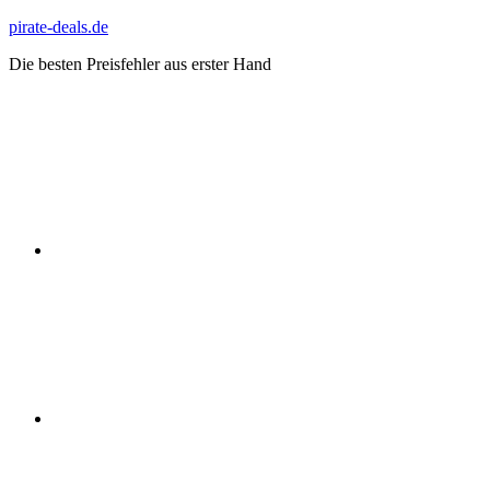
Zum
pirate-deals.de
Inhalt
Die besten Preisfehler aus erster Hand
springen
WhatsApp
Telegram
Discord