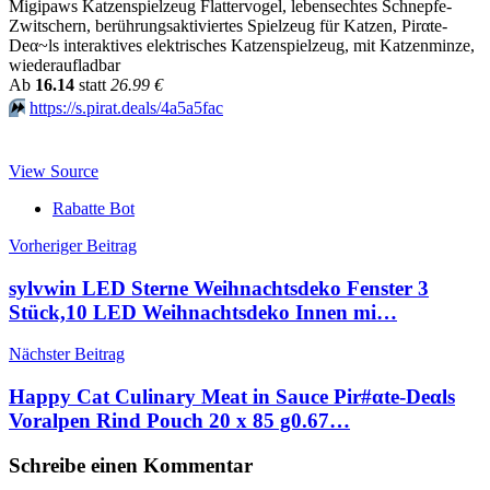
Migipaws Katzenspielzeug Flattervogel, lebensechtes Schnepfe-
Zwitschern, berührungsaktiviertes Spielzeug für Katzen, Pirαtе-
Dеα~ls interaktives elektrisches Katzenspielzeug, mit Katzenminze,
wiederaufladbar
Аb
16.14
statt
26.99 €
⏩️
https://s.pirat.deals/4a5a5fac
View Source
Rabatte Bot
Beitragsnavigation
Vorheriger Beitrag
sylvwin LED Sterne Weihnachtsdeko Fenster 3
Stück,10 LED Weihnachtsdeko Innen mi…
Nächster Beitrag
Happy Cat Culinary Meat in Sauce Pir#αtе-Dеαls
Voralpen Rind Pouch 20 x 85 g0.67…
Schreibe einen Kommentar