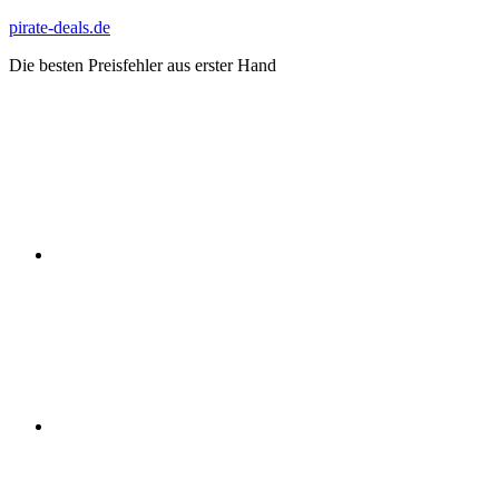
Zum
pirate-deals.de
Inhalt
Die besten Preisfehler aus erster Hand
springen
WhatsApp
Telegram
Discord