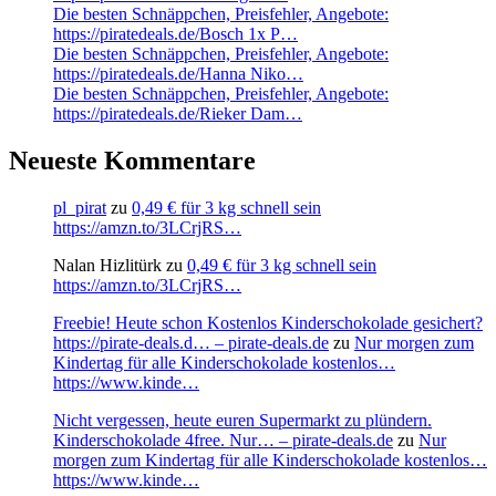
Die besten Schnäppchen, Preisfehler, Angebote:
https://piratedeals.de/Bosch 1x P…
Die besten Schnäppchen, Preisfehler, Angebote:
https://piratedeals.de/Hanna Niko…
Die besten Schnäppchen, Preisfehler, Angebote:
https://piratedeals.de/Rieker Dam…
Neueste Kommentare
pl_pirat
zu
0,49 € für 3 kg schnell sein
https://amzn.to/3LCrjRS…
Nalan Hizlitürk
zu
0,49 € für 3 kg schnell sein
https://amzn.to/3LCrjRS…
Freebie! Heute schon Kostenlos Kinderschokolade gesichert?
https://pirate-deals.d… – pirate-deals.de
zu
Nur morgen zum
Kindertag für alle Kinderschokolade kostenlos…
https://www.kinde…
Nicht vergessen, heute euren Supermarkt zu plündern.
Kinderschokolade 4free. Nur… – pirate-deals.de
zu
Nur
morgen zum Kindertag für alle Kinderschokolade kostenlos…
https://www.kinde…