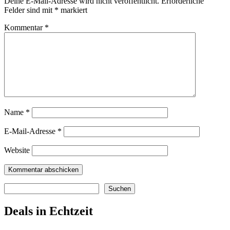
Deine E-Mail-Adresse wird nicht veröffentlicht.
Erforderliche
Felder sind mit
*
markiert
Kommentar
*
Name
*
E-Mail-Adresse
*
Website
Suchen
Suchen
Deals in Echtzeit