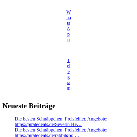
W
ha
ts
A
p
p
T
el
e
g
ra
m
Neueste Beiträge
Die besten Schnäppchen, Preisfehler, Angebote:
https://piratedeals.de/Severin He…
Die besten Schnäppchen, Preisfehler, Angebote:
https://piratedeals.de/rabbitgoo …