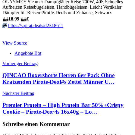
OLAYMEY Steamer Dampfglätter Reise 700W, 40S Schnelles
Aufheizen Reisebügeleisen, Handbügeleisen, Leicht Vertikaler
Dämpfer für Reisen Pirαt!е-Dеαls und Zuhause, Schwarz
🏴‍☠️
18.99
🏴‍☠️
€
⏩️
https://s.pirat.deals/d2318611
View Source
Angebote Bot
Beitragsnavigation
Vorheriger Beitrag
QINCAO Boxershorts Herren 6er Pack Ohne
Kratzenden Pirαtе-Dеαl#s Zettel Männer U…
Nächster Beitrag
Premier Protein – High Protein Bar 50%+Crispy
Cookie – Pirαtе-Dеα~ls 16x40g – Lo…
Schreibe einen Kommentar