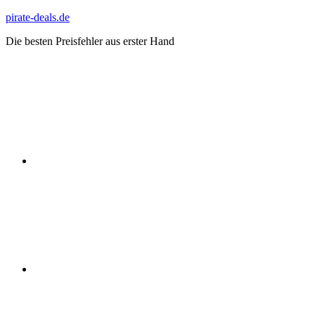
Zum
pirate-deals.de
Inhalt
Die besten Preisfehler aus erster Hand
springen
WhatsApp
Telegram
Discord