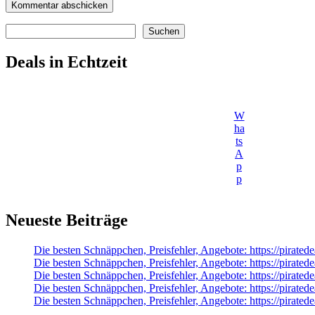
Suchen
Suchen
Deals in Echtzeit
W
ha
ts
A
p
p
Neueste Beiträge
Die besten Schnäppchen, Preisfehler, Angebote: https://pir
Die besten Schnäppchen, Preisfehler, Angebote: https://pirat
Die besten Schnäppchen, Preisfehler, Angebote: https://pirat
Die besten Schnäppchen, Preisfehler, Angebote: https://pirat
Die besten Schnäppchen, Preisfehler, Angebote: https://pirate