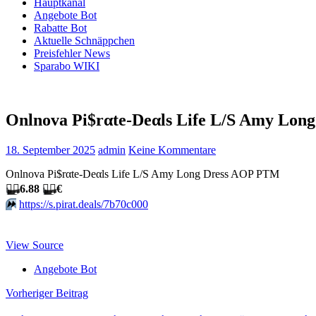
Hauptkanal
Angebote Bot
Rabatte Bot
Aktuelle Schnäppchen
Preisfehler News
Sparabo WIKI
Onlnova Pi$rαtе-Dеαls Life L/S Amy Long
18. September 2025
admin
Keine Kommentare
Onlnova Pi$rαtе-Dеαls Life L/S Amy Long Dress AOP PTM
🏴‍☠️
6.88
🏴‍☠️
€
⏩️
https://s.pirat.deals/7b70c000
View Source
Angebote Bot
Beitragsnavigation
Vorheriger Beitrag