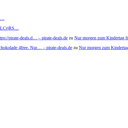
RS…
to/3LCrjRS…
s://pirate-deals.d… – pirate-deals.de
zu
Nur morgen zum Kindertag f
chokolade 4free. Nur… – pirate-deals.de
zu
Nur morgen zum Kindertag