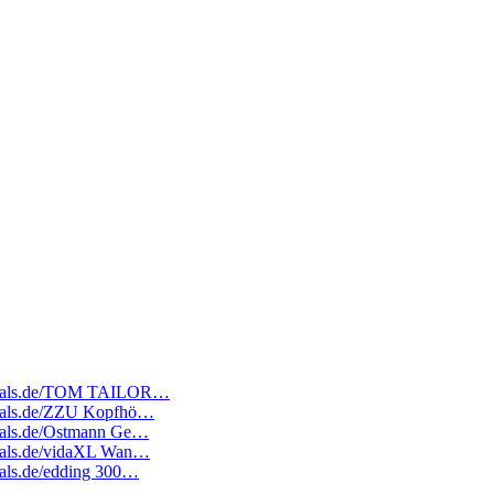
atedeals.de/TOM TAILOR…
edeals.de/ZZU Kopfhö…
edeals.de/Ostmann Ge…
edeals.de/vidaXL Wan…
deals.de/edding 300…